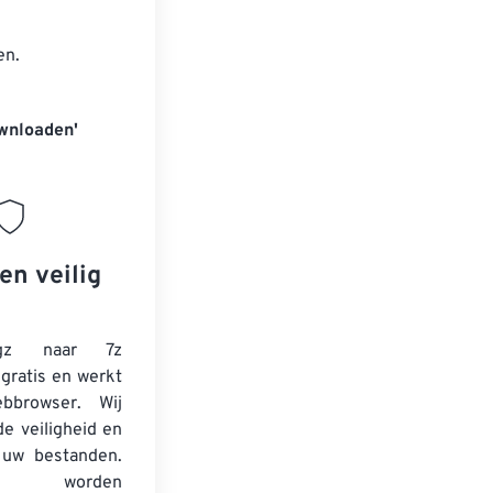
en.
wnloaden'
en veilig
gz naar 7z
 gratis en werkt
bbrowser. Wij
e veiligheid en
 uw bestanden.
en worden