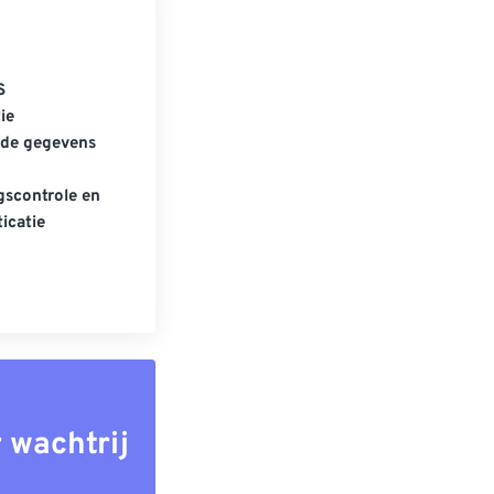
S
ie
gde gegevens
scontrole en
icatie
 wachtrij