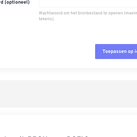
d (optioneel)
Wachtwoord om het bronbestand te openen (maxi
tekens).
Toepassen op 
Alle opties
Toepassen 
Opslaan als