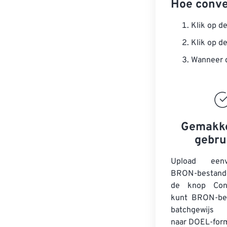
Hoe conve
Klik op d
Klik op d
Wanneer d
Gemakke
gebru
Upload een
BRON-bestande
de knop Conv
kunt
BRON-be
batchgewijs 
naar DOEL-for