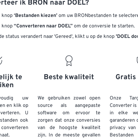
rteer ik BRON naar DOEL?
e knop
‘Bestanden kiezen’
om uw BRONbestanden te selecter
e knop
“Converteren naar DOEL”
om de conversie te starten.
e status verandert naar 'Gereed', klikt u op de knop
'DOEL do
lijk te
Beste kwaliteit
Gratis 
iken
voudig uw
We gebruiken zowel open
Onze Tar
n en klik op
source als aangepaste
Converter is
erteren. U
software om ervoor te
in elke we
standen
ook
zorgen dat onze conversies
garanderen d
converteren
van de hoogste kwaliteit
privacy van
maat.
zijn. In de meeste gevallen
Bestand