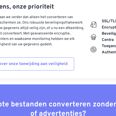
ns, onze prioriteit
aan we verder dan alleen het converteren van
SSL/TL
schermen ze. Ons robuuste beveiligingsframework
Encrypt
w gegevens altijd veilig zijn, of u nu een afbeelding,
t converteert. Met geavanceerde encryptie,
Beveili
enters en waakzame monitoring hebben we elk
Centra
ligheid van uw gegevens gedekt.
Toegang
Authent
ver onze toewijding aan veiligheid
rote bestanden converteren zonder
of advertenties?