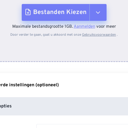
Bestanden Kiezen
Maximale bestandsgrootte 1GB.
Aanmelden
voor meer
Van apparaat
Door verder te gaan, gaat u akkoord met onze
Gebruiksvoorwaarden
.
Van Dropbox
Van Google Drive
de instellingen (optioneel)
Van OneDrive
pties
Van Url