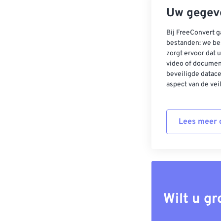
Uw gegeve
Bij FreeConvert g
bestanden: we be
zorgt ervoor dat u
video of documen
beveiligde datac
aspect van de vei
Lees meer o
Wilt u g