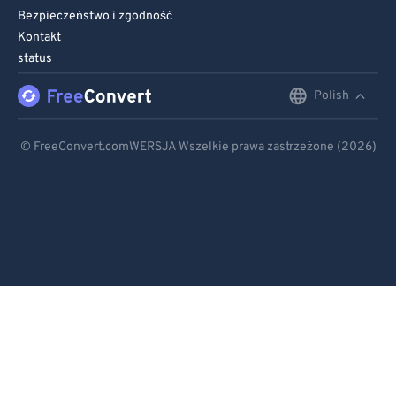
Bezpieczeństwo i zgodność
Kontakt
status
Polish
English
Deutsch
© FreeConvert.comWERSJA Wszelkie prawa zastrzeżone (2026)
Español
Français
Português
Italiano
Dutch
日本語
简体中文