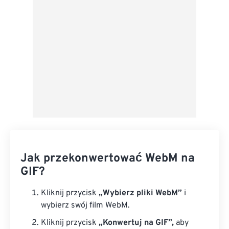
Z Dysku Google
Z OneDrive
Z adresu URL
Jak przekonwertować WebM na
GIF?
Kliknij przycisk
„Wybierz pliki WebM”
i
wybierz swój film WebM.
Kliknij przycisk
„Konwertuj na GIF”,
aby