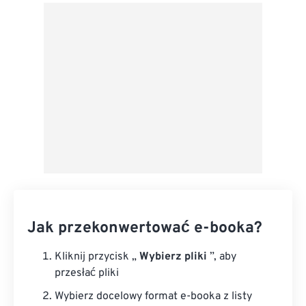
Z Dysku Google
Z OneDrive
Z adresu URL
Jak przekonwertować e-booka?
Kliknij przycisk „
Wybierz pliki
”, aby
przesłać pliki
Wybierz docelowy format e-booka z listy