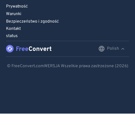
Prywatność
Warunki
Bezpieczeństwo i zgodność
Kontakt
status
Polish
English
Deutsch
© FreeConvert.comWERSJA Wszelkie prawa zastrzeżone (2026)
Español
Français
Português
Italiano
Dutch