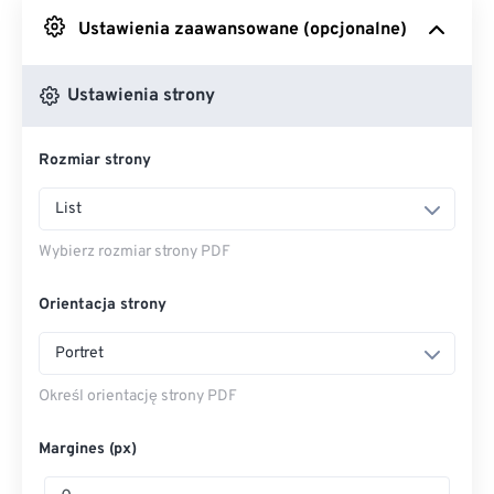
Ustawienia zaawansowane (opcjonalne)
Z Dysku Google
Ustawienia strony
Z OneDrive
Rozmiar strony
Wejdź na stronę internetową
List
Wybierz rozmiar strony PDF
Orientacja strony
Portret
Określ orientację strony PDF
Margines (px)