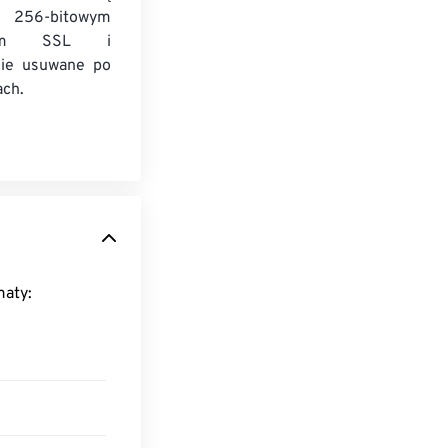
 256-bitowym
niem SSL i
nie usuwane po
ach.
ące formaty: