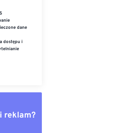
S
wanie
ieczone dane
a dostępu i
telnianie
i reklam?