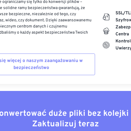
 ograniczamy się tylko do konwersji plików –
ze solidne ramy bezpieczeństwa gwarantują, że
SSL/TL
sze bezpieczne, niezależnie od tego, czy
Szyfro
az, wideo, czy dokument. Dzięki zaawansowanemu
piecznym centrom danych i czujnemu
Zabezp
dbaliśmy o każdy aspekt bezpieczeństwa Twoich
Centra
Kontrol
Uwierzy
się więcej o naszym zaangażowaniu w
bezpieczeństwo
onwertować duże pliki bez kolejki 
Zaktualizuj teraz