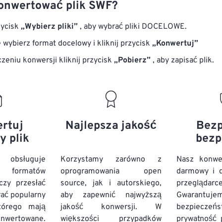
onwertować plik SWF?
zycisk
„Wybierz pliki”
, aby wybrać pliki DOCELOWE.
 wybierz format docelowy i kliknij przycisk
„Konwertuj”
zeniu konwersji kliknij przycisk
„Pobierz”
, aby zapisać plik.
rtuj
Najlepsza jakość
Bezp
y plik
bezp
 obsługuje
Korzystamy zarówno z
Nasz konwe
 formatów
oprogramowania open
darmowy i d
czy przesłać
source, jak i autorskiego,
przeglądarc
rać popularny
aby zapewnić najwyższą
Gwarantuje
tórego mają
jakość konwersji. W
bezpiec
nwertowane.
większości przypadków
prywatność p