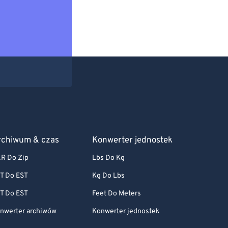
rchiwum & czas
Konwerter jednostek
R Do Zip
Lbs Do Kg
T Do EST
Kg Do Lbs
T Do EST
Feet Do Meters
nwerter archiwów
Konwerter jednostek