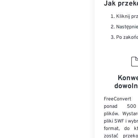
Jak przek
Kliknij pr
Następnie
Po zakońc
Konwe
dowoln
FreeConvert
ponad 500
plików. Wystar
pliki SWF i wyb
format, do k
zostać przeko