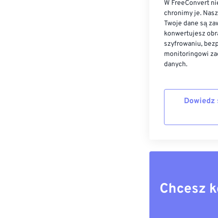
W FreeConvert nie
chronimy je. Nas
Twoje dane są zaw
konwertujesz obr
szyfrowaniu, bez
monitoringowi za
danych.
Dowiedz 
Chcesz k