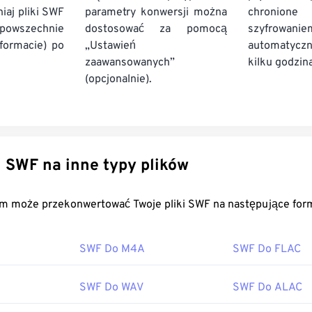
iaj pliki SWF
parametry konwersji można
chronione
zechnie
dostosować za pomocą
szyfrowa
formacie) po
„Ustawień
automatycz
zaawansowanych”
kilku godzin
(opcjonalnie).
Konwertuj SWF na inne typy plików
FreeConvert.com może przekonwertować Twoje pliki SWF na następuj
SWF Do M4A
SWF Do FLAC
SWF Do WAV
SWF Do ALAC