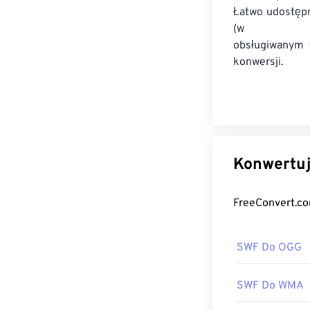
Łatwo udostępn
(w pows
obsługiwanym 
konwersji.
SWF Do OGG
SWF Do WMA