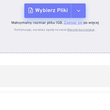
Wybierz Pliki
Maksymalny rozmiar pliku 1GB.
Zapisać się
po więcej
Z urządzenia
Kontynuując, wyrażasz zgodę na nasze
Warunki korzystania
.
Z Dropboxa
Z Dysku Google
Z OneDrive
Z adresu URL