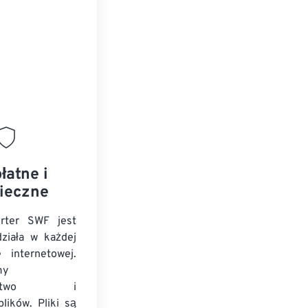
łatne i
ieczne
rter SWF jest
ziała w każdej
e internetowej.
my
zeństwo i
lików. Pliki są