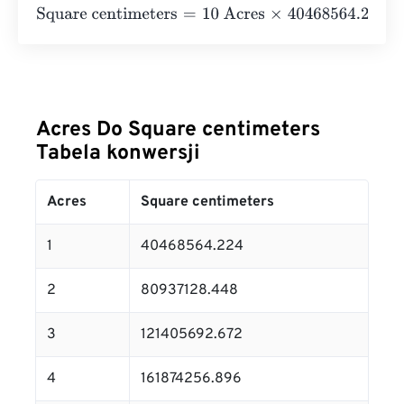
Square centimeters
=
10 Acres
×
40468564.224
=
404685
Acres Do Square centimeters
Tabela konwersji
Acres
Square centimeters
1
40468564.224
2
80937128.448
3
121405692.672
4
161874256.896