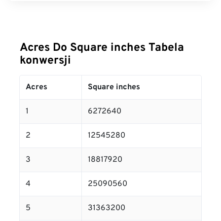
Acres Do Square inches Tabela
konwersji
Acres
Square inches
1
6272640
2
12545280
3
18817920
4
25090560
5
31363200