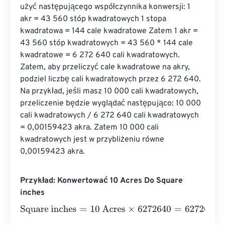
użyć następującego współczynnika konwersji: 1 
akr = 43 560 stóp kwadratowych 1 stopa 
kwadratowa = 144 cale kwadratowe Zatem 1 akr = 
43 560 stóp kwadratowych = 43 560 * 144 cale 
kwadratowe = 6 272 640 cali kwadratowych. 
Zatem, aby przeliczyć cale kwadratowe na akry, 
podziel liczbę cali kwadratowych przez 6 272 640. 
Na przykład, jeśli masz 10 000 cali kwadratowych, 
przeliczenie będzie wyglądać następująco: 10 000 
cali kwadratowych / 6 272 640 cali kwadratowych 
= 0,00159423 akra. Zatem 10 000 cali 
kwadratowych jest w przybliżeniu równe 
0,00159423 akra.
Przykład: Konwertować 10 Acres Do Square
inches
Square inches
=
10 Acres
×
6272640
=
62726400
Square i