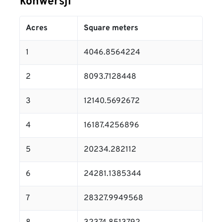
konwersji
Acres
Square meters
1
4046.8564224
2
8093.7128448
3
12140.5692672
4
16187.4256896
5
20234.282112
6
24281.1385344
7
28327.9949568