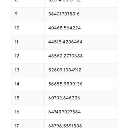
8
32374.8513792
9
36421.7078016
10
40468.564224
11
44515.4206464
12
48562.2770688
13
52609.1334912
14
56655.9899136
15
60702.846336
16
64749.7027584
17
68796.5591808