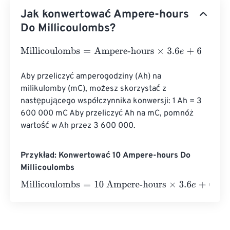
Jak konwertować Ampere-hours
Do Millicoulombs?
Millicoulombs
=
Ampere-hours
×
3.6
e
+
6
Aby przeliczyć amperogodziny (Ah) na 
milikulomby (mC), możesz skorzystać z 
następującego współczynnika konwersji: 1 Ah = 3 
600 000 mC Aby przeliczyć Ah na mC, pomnóż 
wartość w Ah przez 3 600 000.
Przykład: Konwertować 10 Ampere-hours Do
Millicoulombs
Millicoulombs
=
10 Ampere-hours
×
3.6
e
+
6
=
36000000
Mi