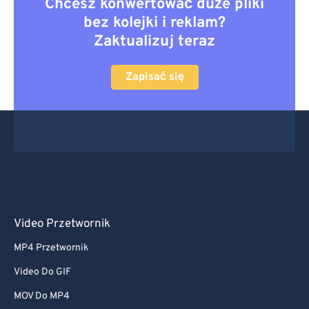
Chcesz konwertować duże pliki
bez kolejki i reklam?
Zaktualizuj teraz
Zapisać się
Video Przetwornik
MP4 Przetwornik
Video Do GIF
MOV Do MP4