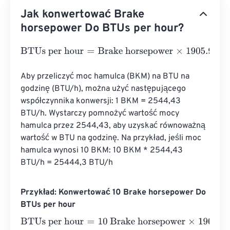
Jak konwertować Brake
horsepower Do BTUs per hour?
BTUs per hour
=
Brake horsepower
×
1905.9433245
Aby przeliczyć moc hamulca (BKM) na BTU na 
godzinę (BTU/h), można użyć następującego 
współczynnika konwersji: 1 BKM = 2544,43 
BTU/h. Wystarczy pomnożyć wartość mocy 
hamulca przez 2544,43, aby uzyskać równoważną 
wartość w BTU na godzinę. Na przykład, jeśli moc 
hamulca wynosi 10 BKM: 10 BKM * 2544,43 
BTU/h = 25444,3 BTU/h
Przykład: Konwertować 10 Brake horsepower Do
BTUs per hour
BTUs per hour
=
10 Brake horsepower
×
1905.9433245
=
1