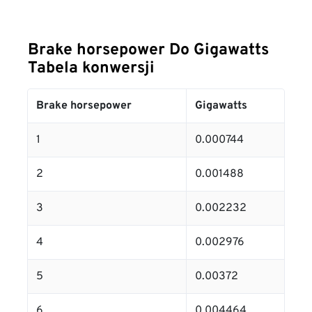
Brake horsepower Do Gigawatts
Tabela konwersji
Brake horsepower
Gigawatts
1
0.000744
2
0.001488
3
0.002232
4
0.002976
5
0.00372
6
0.004464