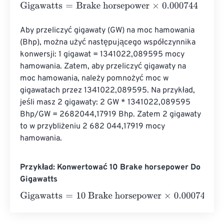
Gigawatts
=
Brake horsepower
×
0.000744
Aby przeliczyć gigawaty (GW) na moc hamowania 
(Bhp), można użyć następującego współczynnika 
konwersji: 1 gigawat = 1341022,089595 mocy 
hamowania. Zatem, aby przeliczyć gigawaty na 
moc hamowania, należy pomnożyć moc w 
gigawatach przez 1341022,089595. Na przykład, 
jeśli masz 2 gigawaty: 2 GW * 1341022,089595 
Bhp/GW = 2682044,17919 Bhp. Zatem 2 gigawaty 
to w przybliżeniu 2 682 044,17919 mocy 
hamowania.
Przykład: Konwertować 10 Brake horsepower Do
Gigawatts
Gigawatts
=
10 Brake horsepower
×
0.000744
=
0.00744
Gi