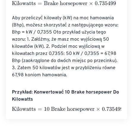
Kilowatts
=
Brake horsepower
×
0.735499
Aby przeliczyć kilowaty (kW) na moc hamowania 
(Bhp), możesz skorzystać z następującego wzoru: 
Bhp = kW / 0,7355 Oto przykład użycia tego 
wzoru: 1. Załóżmy, że masz moc wyjściową 50 
kilowatów (kW). 2. Podziel moc wyjściową w 
kilowatach przez 0,7355: 50 kW / 0,7355 = 67,98 
Bhp (zaokrąglone do dwóch miejsc po przecinku). 
3. Zatem 50 kilowatów jest w przybliżeniu równe 
67,98 koniom hamowania.
Przykład: Konwertować 10 Brake horsepower Do
Kilowatts
Kilowatts
=
10 Brake horsepower
×
0.735499
=
7.35499
Kil