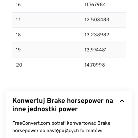
16
11.767984
17
12.503483
18
13.238982
19
13.974481
20
14.70998
Konwertuj Brake horsepower na
inne jednostki power
FreeConvert.com potrafi konwertować Brake
horsepower do następujących formatów: