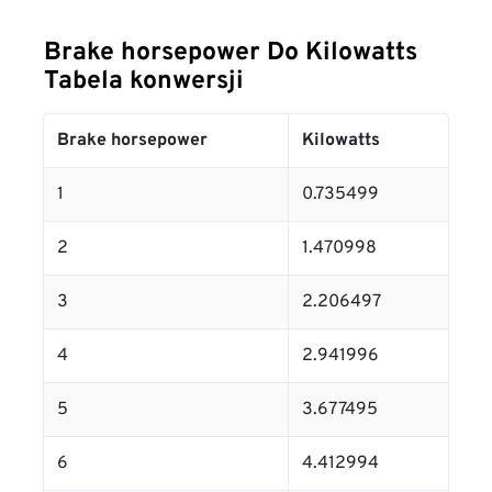
Brake horsepower Do Kilowatts
Tabela konwersji
Brake horsepower
Kilowatts
1
0.735499
2
1.470998
3
2.206497
4
2.941996
5
3.677495
6
4.412994