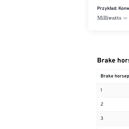
Przykład: Kon
Milliwatts
=
10 B
Brake hor
Brake horse
1
2
3