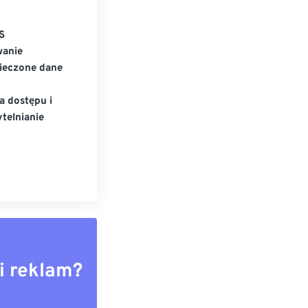
S
wanie
ieczone dane
a dostępu i
telnianie
i reklam?