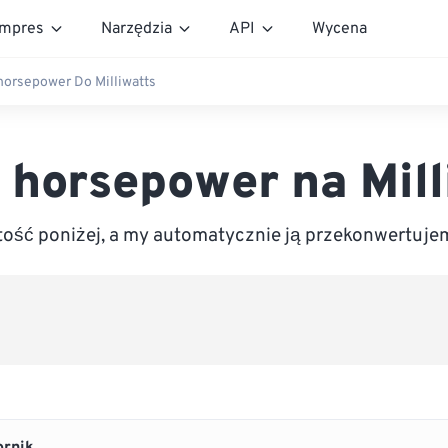
mpres
Narzędzia
API
Wycena
horsepower Do Milliwatts
 horsepower na Mill
ść poniżej, a my automatycznie ją przekonwertujem