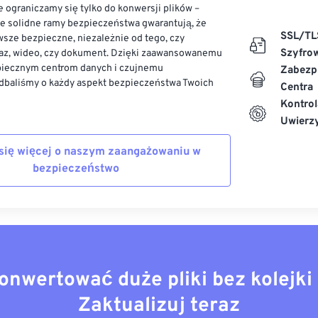
 ograniczamy się tylko do konwersji plików –
ze solidne ramy bezpieczeństwa gwarantują, że
SSL/TL
sze bezpieczne, niezależnie od tego, czy
Szyfro
az, wideo, czy dokument. Dzięki zaawansowanemu
piecznym centrom danych i czujnemu
Zabezp
dbaliśmy o każdy aspekt bezpieczeństwa Twoich
Centra
Kontrol
Uwierzy
się więcej o naszym zaangażowaniu w
bezpieczeństwo
onwertować duże pliki bez kolejki 
Zaktualizuj teraz