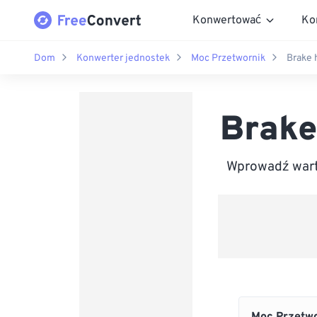
Konwertować
Ko
Dom
Konwerter jednostek
Moc Przetwornik
Brake 
Brake
Wprowadź warto