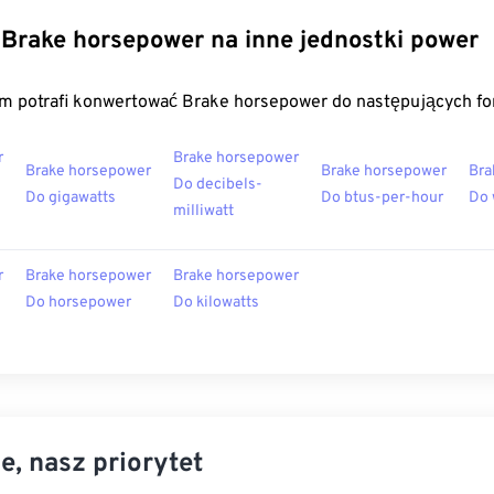
Brake horsepower na inne jednostki power
m potrafi konwertować Brake horsepower do następujących f
r
Brake horsepower
Brake horsepower
Brake horsepower
Bra
Do decibels-
Do gigawatts
Do btus-per-hour
Do 
milliwatt
r
Brake horsepower
Brake horsepower
Do horsepower
Do kilowatts
e, nasz priorytet