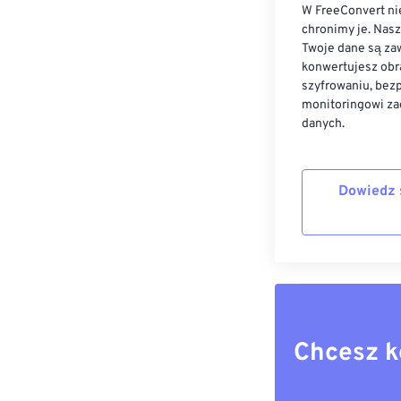
W FreeConvert nie
chronimy je. Nas
Twoje dane są zaw
konwertujesz obr
szyfrowaniu, bez
monitoringowi za
danych.
Dowiedz 
Chcesz k