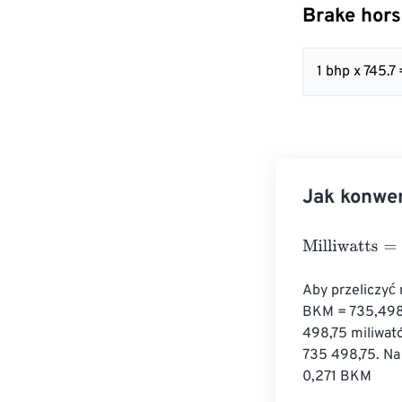
Brake hors
1 bhp x 745.7
Jak konwer
Milliwatts
=
Brak
Aby przeliczyć
BKM = 735,4987
498,75 miliwató
735 498,75. Na
0,271 BKM