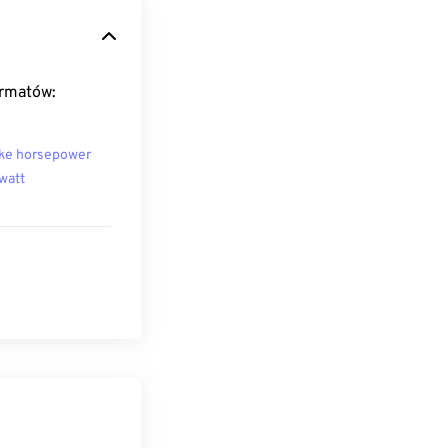
ormatów:
ke horsepower
watt