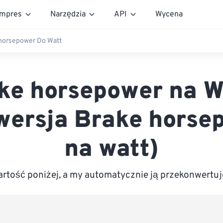
mpres
Narzędzia
API
Wycena
horsepower Do Watt
ke horsepower na W
wersja Brake horse
na watt)
tość poniżej, a my automatycznie ją przekonwertu