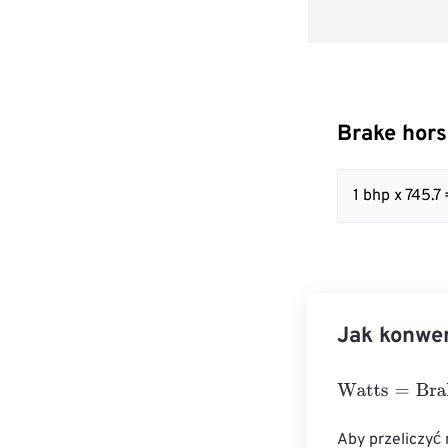
Brake hor
1 bhp x 745.7 
Jak konwe
Watts
=
Brake h
Aby przeliczyć