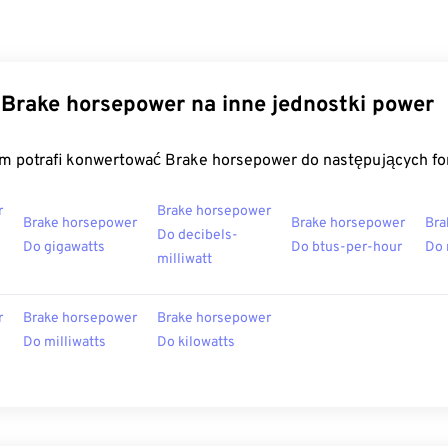
Brake horsepower na inne jednostki power
m potrafi konwertować Brake horsepower do następujących f
r
Brake horsepower
Brake horsepower
Brake horsepower
Bra
Do decibels-
Do gigawatts
Do btus-per-hour
Do 
milliwatt
r
Brake horsepower
Brake horsepower
Do milliwatts
Do kilowatts