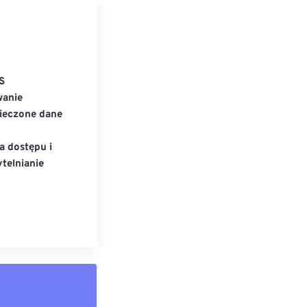
S
wanie
ieczone dane
a dostępu i
telnianie