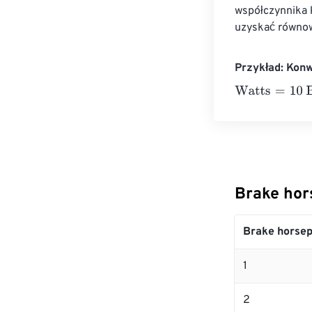
współczynnika 
uzyskać równow
Przykład: Kon
Watts
=
10 Brak
Brake hor
Brake horse
1
2