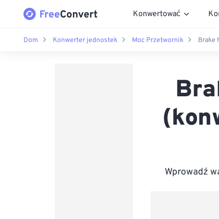
Konwertować
Ko
Dom
Konwerter jednostek
Moc Przetwornik
Brake 
Bra
(kon
Wprowadź war