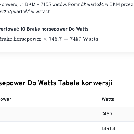
konwersji: 1 BKM = 745,7 watów. Pomnóż wartość w BKM przez 7
ażną wartość w watach.
wertować 10 Brake horsepower Do Watts
e horsepower
×
745.7
=
7457
Watts
sepower Do Watts Tabela konwersji
power
Watts
745.7
1491.4