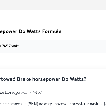
sepower Do Watts Formuła
= 745.7 watt
rtować Brake horsepower Do Watts?
orsepower
×
745.7
 moc hamowania (BKM) na waty, możesz skorzystać z następuj