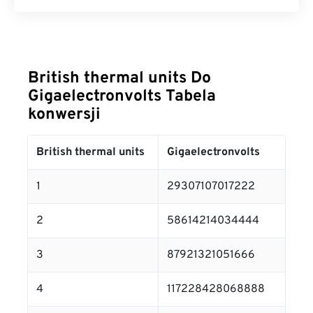
British thermal units Do
Gigaelectronvolts Tabela
konwersji
British thermal units
Gigaelectronvolts
1
29307107017222
2
58614214034444
3
87921321051666
4
117228428068888