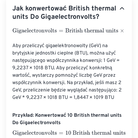
Jak konwertować British thermal
units Do Gigaelectronvolts?
Gigaelectronvolts
=
British thermal units
×
293071070172
Aby przeliczyć gigaelektronowolty (GeV) na 
brytyjskie jednostki cieplne (BTU), można użyć 
następującego współczynnika konwersji: 1 GeV = 
9,2237 × 1018 BTU. Aby przeliczyć konkretną 
wartość, wystarczy pomnożyć liczbę GeV przez 
współczynnik konwersji. Na przykład, jeśli masz 2 
GeV, przeliczenie będzie wyglądać następująco: 2 
GeV * 9,2237 × 1018 BTU = 1,8447 × 1019 BTU
Przykład: Konwertować 10 British thermal units
Do Gigaelectronvolts
Gigaelectronvolts
=
10 British thermal units
×
2930710701