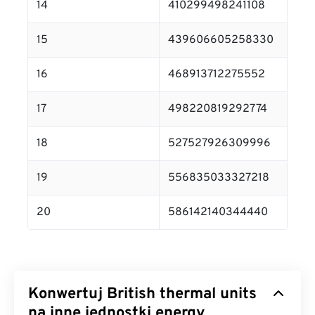
14
410299498241108
15
439606605258330
16
468913712275552
17
498220819292774
18
527527926309996
19
556835033327218
20
586142140344440
Konwertuj British thermal units
na inne jednostki energy