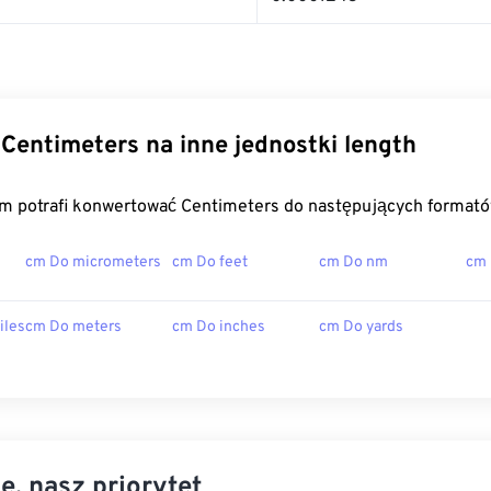
Centimeters na inne jednostki length
m potrafi konwertować Centimeters do następujących formató
cm Do micrometers
cm Do feet
cm Do nm
cm
iles
cm Do meters
cm Do inches
cm Do yards
e, nasz priorytet