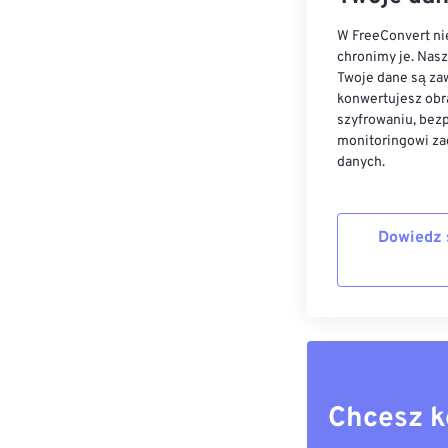
W FreeConvert nie
chronimy je. Nas
Twoje dane są zaw
konwertujesz obr
szyfrowaniu, bez
monitoringowi za
danych.
Dowiedz 
Chcesz k