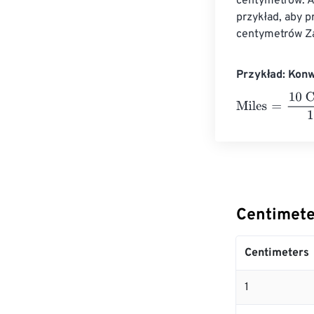
centymetrów. A
przykład, aby p
centymetrów Za
Przykład: Kon
Miles
=
10 Centi
Centimete
Centimeters
1