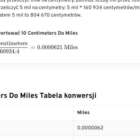
by przeliczyć mile na centymetry, pomnóż liczbę mil przez 160
rzeliczyć 5 mil na centymetry: 5 mil * 160 934 centymetrów/m
tem 5 mil to 804 670 centymetrów.
wertować 10 Centimeters Do Miles
meters
160934.4
=
0.0000621
Miles
rs Do Miles Tabela konwersji
Miles
0.0000062