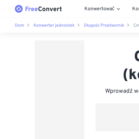
Konwertować
Ko
Dom
Konwerter jednostek
Długość Przetwornik
Cm
(k
Wprowadź wa