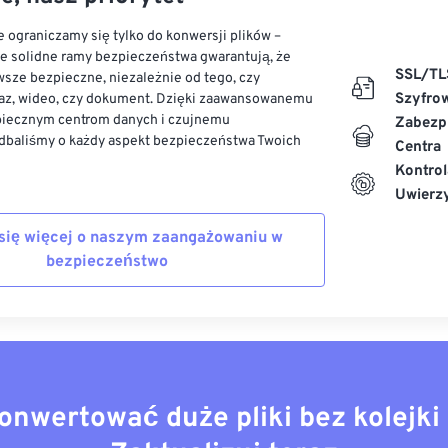
 ograniczamy się tylko do konwersji plików –
ze solidne ramy bezpieczeństwa gwarantują, że
SSL/TL
sze bezpieczne, niezależnie od tego, czy
Szyfro
az, wideo, czy dokument. Dzięki zaawansowanemu
piecznym centrom danych i czujnemu
Zabezp
dbaliśmy o każdy aspekt bezpieczeństwa Twoich
Centra
Kontrol
Uwierzy
się więcej o naszym zaangażowaniu w
bezpieczeństwo
onwertować duże pliki bez kolejki 