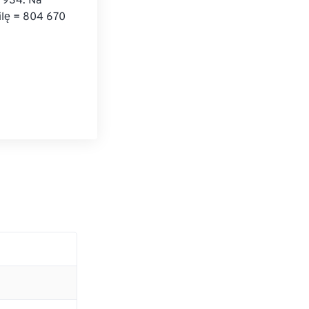
 934. Na 
ilę = 804 670 