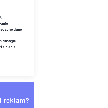
S
wanie
ieczone dane
a dostępu i
telnianie
i reklam?