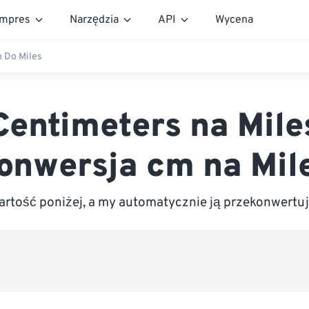
mpres
Narzędzia
API
Wycena
 Do Miles
Centimeters na Mile
onwersja cm na Mil
rtość poniżej, a my automatycznie ją przekonwertuj