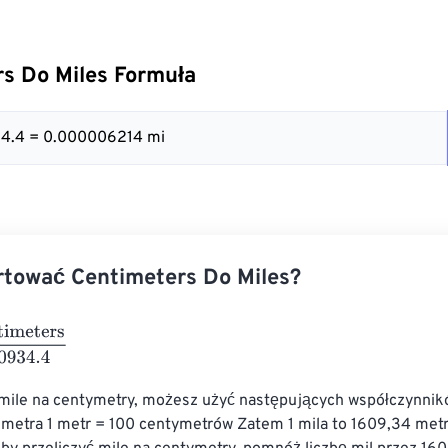
s Do Miles Formuła
34.4 = 0.000006214 mi
rtować Centimeters Do Miles?
ters
160934.4
 mile na centymetry, możesz użyć następujących współczynnikó
 metra 1 metr = 100 centymetrów Zatem 1 mila to 1609,34 metr