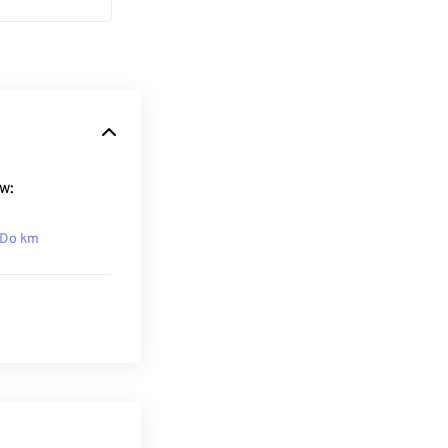
w:
 Do km