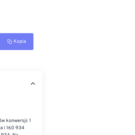
Kopia
w konwersji: 1 
a i 160 934 