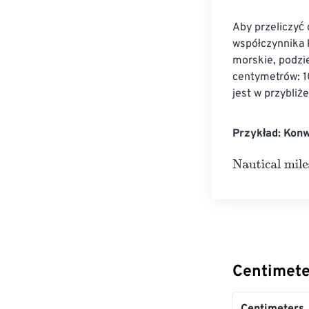
Aby przeliczyć
współczynnika 
morskie, podzie
centymetrów: 1
jest w przybliż
Przykład: Konw
Nautical miles
=
Centimete