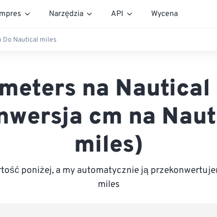
mpres
Narzędzia
API
Wycena
 Do Nautical miles
meters na Nautical
nwersja cm na Naut
miles)
ość poniżej, a my automatycznie ją przekonwertuje
miles