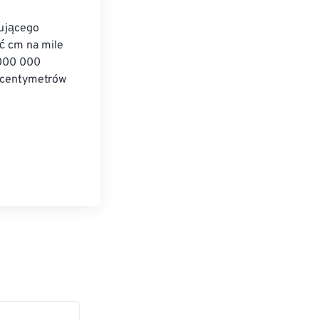
ującego 
ć cm na mile 
 000 000 
 centymetrów 