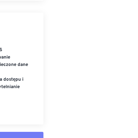
S
wanie
ieczone dane
a dostępu i
telnianie