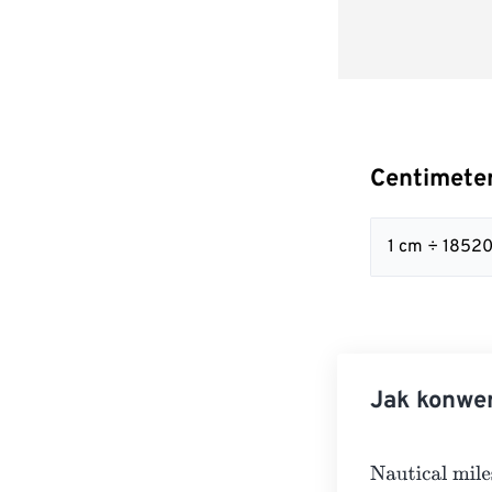
Centimeter
1 cm ÷ 1852
Jak konwer
Nautical miles
=