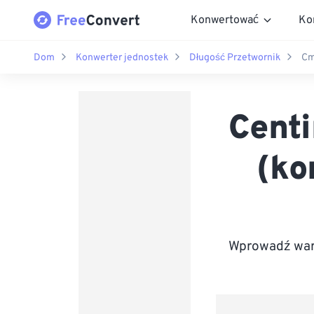
Konwertować
Ko
Dom
Konwerter jednostek
Długość Przetwornik
Cm
Centi
(ko
Wprowadź wart