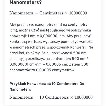
Nanometers?
Nanometers
=
Centimeters
×
10000000
Aby przeliczyć nanometry (nm) na centymetry 
(cm), można użyć następującego współczynnika 
konwersji: 1 nm = 0,0000001 cm. Aby przeliczyć 
konkretną wartość, wystarczy pomnożyć wartość 
w nanometrach przez współczynnik konwersji. Na 
przykład, załóżmy, że długość wynosi 500 nm i 
chcemy ją przeliczyć na centymetry: 500 nm * 
0,0000001 cm/nm = 0,00005 cm. Zatem 500 
nanometrów to 0,00005 centymetrów.
Przykład: Konwertować 10 Centimeters Do
Nanometers
Nanometers
=
10 Centimeters
×
10000000
=
100000000
N