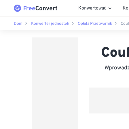
Konwertować
Ko
Dom
Konwerter jednostek
Opłata Przetwornik
Cou
Cou
Wprowadź 