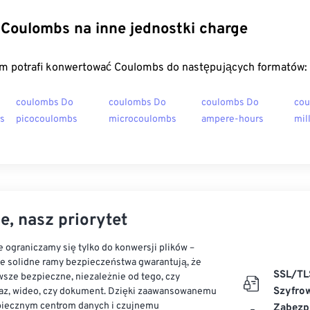
Coulombs na inne jednostki charge
m potrafi konwertować Coulombs do następujących formatów:
coulombs Do
coulombs Do
coulombs Do
cou
rs
picocoulombs
microcoulombs
ampere-hours
mil
e, nasz priorytet
 ograniczamy się tylko do konwersji plików –
ze solidne ramy bezpieczeństwa gwarantują, że
SSL/TL
sze bezpieczne, niezależnie od tego, czy
Szyfro
az, wideo, czy dokument. Dzięki zaawansowanemu
piecznym centrom danych i czujnemu
Zabezp