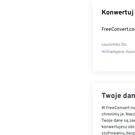
Konwertuj 
FreeConvert.co
coulombs Do
milliampere-hou
Twoje dan
W FreeConvert nie
chronimy je. Nas
Twoje dane są zaw
konwertujesz obr
szyfrowaniu, bez