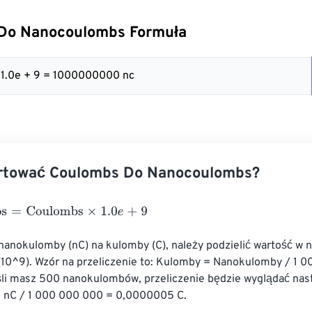
Do Nanocoulombs Formuła
 1.0e + 9 = 1000000000 nc
rtować Coulombs Do Nanocoulombs?
=
Coulombs
×
1.0
e
+
9
 nanokulomby (nC) na kulomby (C), należy podzielić wartość w
 (10^9). Wzór na przeliczenie to: Kulomby = Nanokulomby / 1 
eśli masz 500 nanokulombów, przeliczenie będzie wyglądać nas
 nC / 1 000 000 000 = 0,0000005 C.