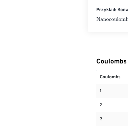
Przykład: Kon
Nanocoulombs
Coulombs 
Coulombs
1
2
3