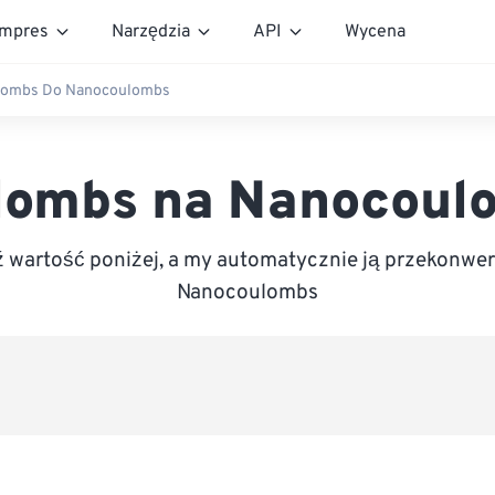
mpres
Narzędzia
API
Wycena
lombs Do Nanocoulombs
lombs na Nanocoul
wartość poniżej, a my automatycznie ją przekonwe
Nanocoulombs