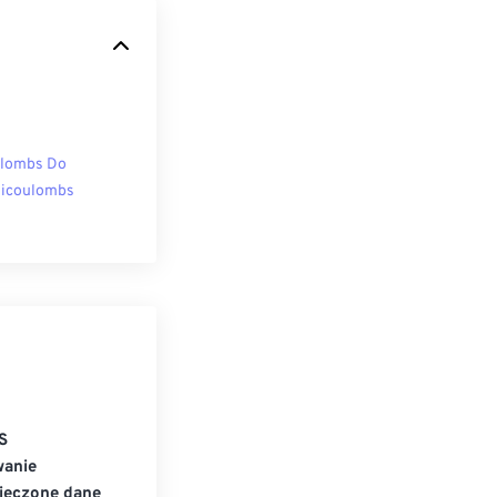
lombs Do
licoulombs
S
wanie
ieczone dane