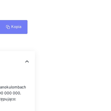
Kopia
 nanokulombach 
000 000 000. 
tępująco: 