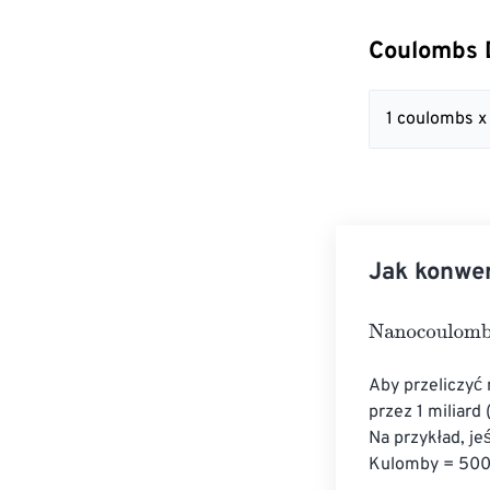
Coulombs 
1 coulombs x
Jak konwe
Nanocoulombs
Aby przeliczyć
przez 1 miliard
Na przykład, j
Kulomby = 500