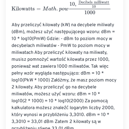
Kilowatts
=
M
a
t
h
.
p
o
w
10
,
Decibels milliwatt
10
1000
Aby przeliczyć kilowaty (kW) na decybele miliwaty 
(dBm), możesz użyć następującego wzoru: dBm = 
10 * log10(PmW) Gdzie: - dBm to poziom mocy w 
decybelach miliwatów - PmW to poziom mocy w 
miliwatach Aby przeliczyć kilowaty na miliwaty, 
musisz pomnożyć wartość kilowata przez 1000, 
ponieważ wat zawiera 1000 miliwatów. Tak więc 
pełny wzór wygląda następująco: dBm = 10 * 
log10(PkW * 1000) Załóżmy, że masz poziom mocy 
2 kilowaty. Aby przeliczyć go na decybele 
miliwatów, możesz użyć wzoru: dBm = 10 * 
log10(2 * 1000) = 10 * log10(2000) Za pomocą 
kalkulatora możesz znaleźć logarytm liczby 2000, 
który wynosi w przybliżeniu 3,3010. dBm = 10 * 
3,3010 = 33,01 dBm Zatem 2 kilowaty są w 
przybliżeniu równe 33,01 dBm.