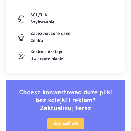
SSL/TLS
Szyfrowanie
Zabezpieczone dane
Centra
Kontrola dostępu i
Uwierzytelnianie
Chcesz konwertować duże pliki
bez kolejki i reklam?
Zaktualizuj teraz
Zapisać się