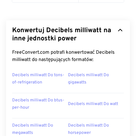
Konwertuj Decibels milliwatt na
inne jednostki power
FreeConvert.com potrafi konwertować Decibels
milliwatt do następujących formatów:
Decibels milliwatt Do tons-
Decibels milliwatt Do
of-refrigeration
gigawatts
Decibels milliwatt Do btus-
Decibels milliwatt Do watt
per-hour
Decibels milliwatt Do
Decibels milliwatt Do
megawatts
horsepower