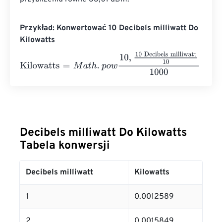
Przykład: Konwertować 10 Decibels milliwatt Do
Kilowatts
Kilowatts
=
M
a
t
h
.
p
o
w
10
,
10 Decibels milliwatt
10
1000
=
0.01
Decibels milliwatt Do Kilowatts
Tabela konwersji
Decibels milliwatt
Kilowatts
1
0.0012589
2
0.0015849