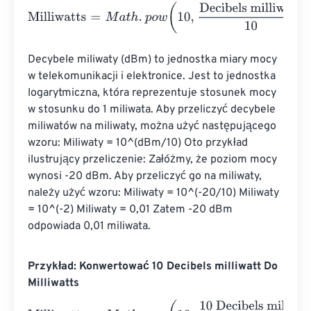
Milliwatts
=
M
a
t
h
.
p
o
w
(
10
,
Decibels milliwatt
10
)
Decybele miliwaty (dBm) to jednostka miary mocy 
w telekomunikacji i elektronice. Jest to jednostka 
logarytmiczna, która reprezentuje stosunek mocy 
w stosunku do 1 miliwata. Aby przeliczyć decybele 
miliwatów na miliwaty, można użyć następującego 
wzoru: Miliwaty = 10^(dBm/10) Oto przykład 
ilustrujący przeliczenie: Załóżmy, że poziom mocy 
wynosi -20 dBm. Aby przeliczyć go na miliwaty, 
należy użyć wzoru: Miliwaty = 10^(-20/10) Miliwaty 
= 10^(-2) Miliwaty = 0,01 Zatem -20 dBm 
odpowiada 0,01 miliwata.
Przykład: Konwertować 10 Decibels milliwatt Do
Milliwatts
Milliwatts
=
M
a
t
h
.
p
o
w
(
10
,
10 Decibels milliwatt
10
)
=
10
Milli