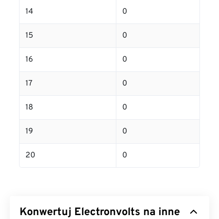
14
0
15
0
16
0
17
0
18
0
19
0
20
0
Konwertuj Electronvolts na inne