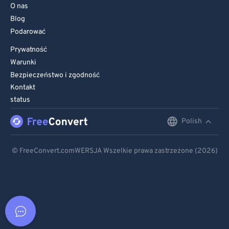
O nas
Blog
Podarować
Prywatność
Warunki
Bezpieczeństwo i zgodność
Kontakt
status
Polish
English
Deutsch
© FreeConvert.comWERSJA Wszelkie prawa zastrzeżone (2026)
Español
Français
Português
Italiano