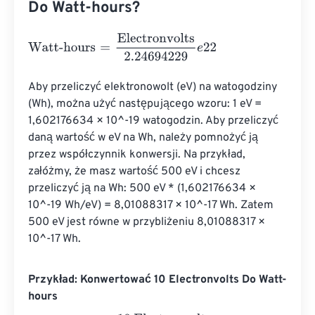
Do Watt-hours?
Watt-hours
=
Electronvolts
2.24694229
e
22
Aby przeliczyć elektronowolt (eV) na watogodziny 
(Wh), można użyć następującego wzoru: 1 eV = 
1,602176634 × 10^-19 watogodzin. Aby przeliczyć 
daną wartość w eV na Wh, należy pomnożyć ją 
przez współczynnik konwersji. Na przykład, 
załóżmy, że masz wartość 500 eV i chcesz 
przeliczyć ją na Wh: 500 eV * (1,602176634 × 
10^-19 Wh/eV) = 8,01088317 × 10^-17 Wh. Zatem 
500 eV jest równe w przybliżeniu 8,01088317 × 
10^-17 Wh.
Przykład: Konwertować 10 Electronvolts Do Watt-
hours