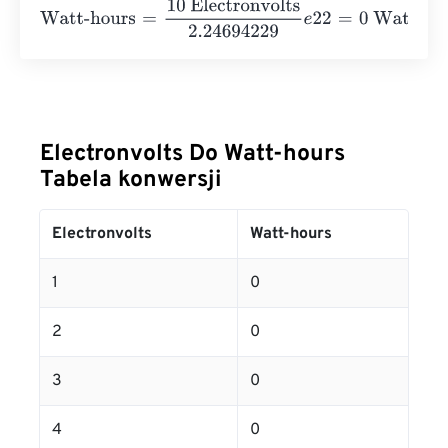
Watt-hours
=
10 Electronvolts
2.24694229
e
22
=
0
Watt-ho
Electronvolts Do Watt-hours
Tabela konwersji
Electronvolts
Watt-hours
1
0
2
0
3
0
4
0