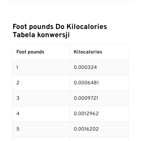
Foot pounds Do Kilocalories
Tabela konwersji
Foot pounds
Kilocalories
1
0.000324
2
0.0006481
3
0.0009721
4
0.0012962
5
0.0016202