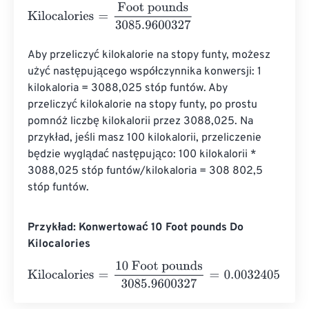
Kilocalories
=
Foot pounds
3085.9600327
Aby przeliczyć kilokalorie na stopy funty, możesz 
użyć następującego współczynnika konwersji: 1 
kilokaloria = 3088,025 stóp funtów. Aby 
przeliczyć kilokalorie na stopy funty, po prostu 
pomnóż liczbę kilokalorii przez 3088,025. Na 
przykład, jeśli masz 100 kilokalorii, przeliczenie 
będzie wyglądać następująco: 100 kilokalorii * 
3088,025 stóp funtów/kilokaloria = 308 802,5 
stóp funtów.
Przykład: Konwertować 10 Foot pounds Do
Kilocalories
Kilocalories
=
10 Foot pounds
3085.9600327
=
0.003240