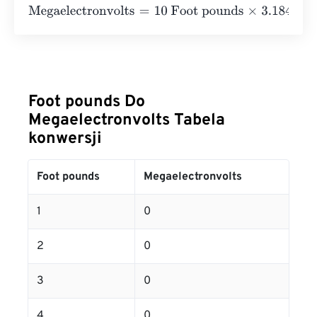
Megaelectronvolts
=
10 Foot pounds
×
3.18417638891699
Foot pounds Do
Megaelectronvolts Tabela
konwersji
Foot pounds
Megaelectronvolts
1
0
2
0
3
0
4
0