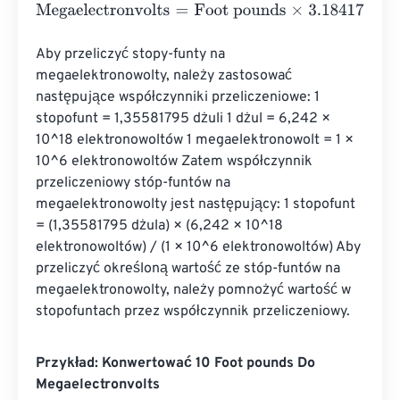
Megaelectronvolts
=
Foot pounds
×
3.1841763889169996
Aby przeliczyć stopy-funty na 
megaelektronowolty, należy zastosować 
następujące współczynniki przeliczeniowe: 1 
stopofunt = 1,35581795 dżuli 1 dżul = 6,242 × 
10^18 elektronowoltów 1 megaelektronowolt = 1 × 
10^6 elektronowoltów Zatem współczynnik 
przeliczeniowy stóp-funtów na 
megaelektronowolty jest następujący: 1 stopofunt 
= (1,35581795 dżula) × (6,242 × 10^18 
elektronowoltów) / (1 × 10^6 elektronowoltów) Aby 
przeliczyć określoną wartość ze stóp-funtów na 
megaelektronowolty, należy pomnożyć wartość w 
stopofuntach przez współczynnik przeliczeniowy.
Przykład: Konwertować 10 Foot pounds Do
Megaelectronvolts