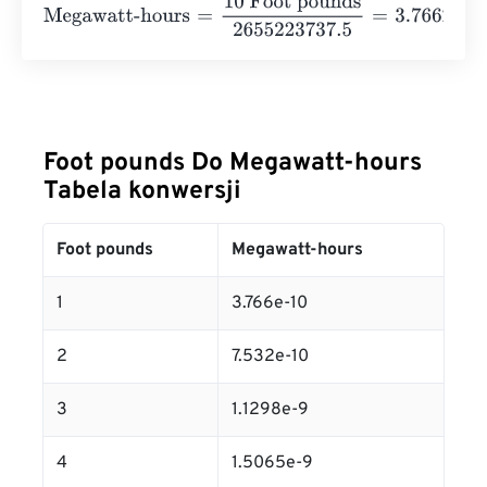
Megawatt-hours
=
10 Foot pounds
2655223737.5
=
3.7662
Foot pounds Do Megawatt-hours
Tabela konwersji
Foot pounds
Megawatt-hours
1
3.766e-10
2
7.532e-10
3
1.1298e-9
4
1.5065e-9