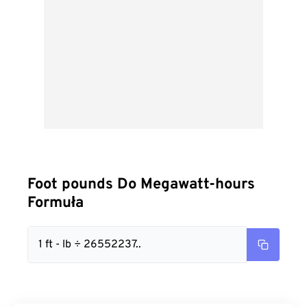
Foot pounds Do Megawatt-hours
Formuła
1 ft - lb ÷ 26552237..