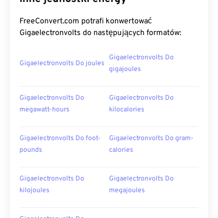
FreeConvert.com potrafi konwertować
Gigaelectronvolts do następujących formatów:
Gigaelectronvolts Do
Gigaelectronvolts Do joules
gigajoules
Gigaelectronvolts Do
Gigaelectronvolts Do
megawatt-hours
kilocalories
Gigaelectronvolts Do foot-
Gigaelectronvolts Do gram-
pounds
calories
Gigaelectronvolts Do
Gigaelectronvolts Do
kilojoules
megajoules