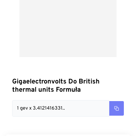
Gigaelectronvolts Do British
thermal units Formuła
1 gev x 3.4121416331..