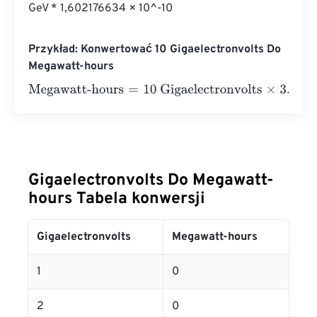
GeV * 1,602176634 × 10^-10
Przykład: Konwertować 10 Gigaelectronvolts Do
Megawatt-hours
Megawatt-hours
=
10 Gigaelectronvolts
×
3.73248478285
Gigaelectronvolts Do Megawatt-
hours Tabela konwersji
Gigaelectronvolts
Megawatt-hours
1
0
2
0