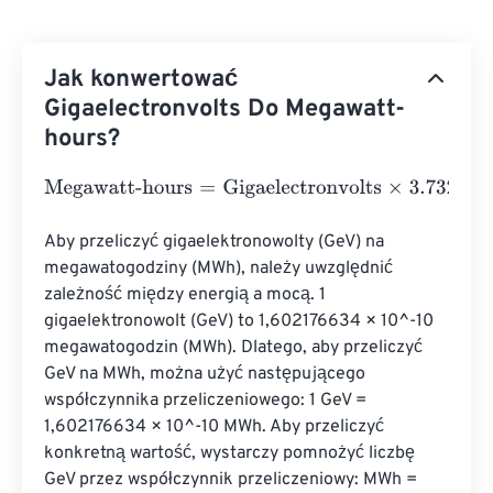
Jak konwertować
Gigaelectronvolts Do Megawatt-
hours?
Megawatt-hours
=
Gigaelectronvolts
×
3.7324847828528
Aby przeliczyć gigaelektronowolty (GeV) na 
megawatogodziny (MWh), należy uwzględnić 
zależność między energią a mocą. 1 
gigaelektronowolt (GeV) to 1,602176634 × 10^-10 
megawatogodzin (MWh). Dlatego, aby przeliczyć 
GeV na MWh, można użyć następującego 
współczynnika przeliczeniowego: 1 GeV = 
1,602176634 × 10^-10 MWh. Aby przeliczyć 
konkretną wartość, wystarczy pomnożyć liczbę 
GeV przez współczynnik przeliczeniowy: MWh = 