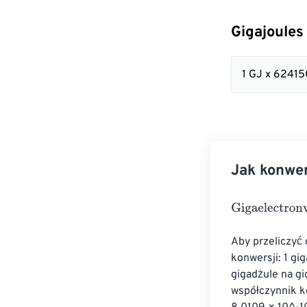
Gigajoules
1 GJ x 6241
Jak konwer
Gigaelectronvo
Aby przeliczyć 
konwersji: 1 gi
gigadżule na g
współczynnik ko