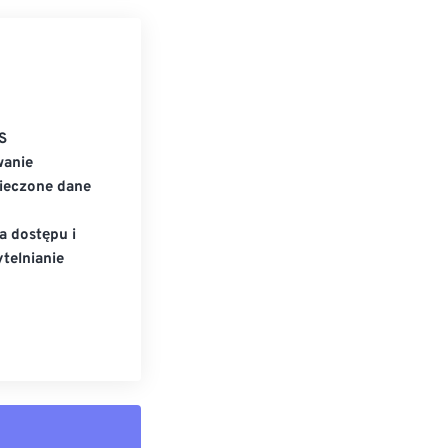
S
wanie
ieczone dane
a dostępu i
telnianie