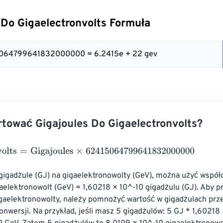
 Do Gigaelectronvolts Formuła
5064799641832000000 = 6.2415e + 22 gev
tować Gigajoules Do Gigaelectronvolts?
lts
=
Gigajoules
×
62415064799641832000000
gigadżule (GJ) na gigaelektronowolty (GeV), można użyć współ
gaelektronowolt (GeV) = 1,60218 × 10^-10 gigadżulu (GJ). Aby pr
igaelektronowolty, należy pomnożyć wartość w gigadżulach prz
nwersji. Na przykład, jeśli masz 5 gigadżulów: 5 GJ * 1,60218