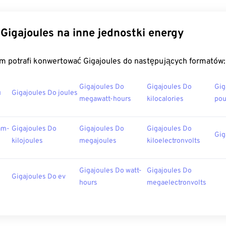
Gigajoules na inne jednostki energy
m potrafi konwertować Gigajoules do następujących formatów:
Gigajoules Do
Gigajoules Do
Gig
u
Gigajoules Do joules
megawatt-hours
kilocalories
po
am-
Gigajoules Do
Gigajoules Do
Gigajoules Do
Gig
kilojoules
megajoules
kiloelectronvolts
Gigajoules Do watt-
Gigajoules Do
Gigajoules Do ev
hours
megaelectronvolts