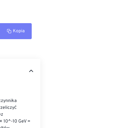
Kopia
czynnika 
zeliczyć 
ez 
 × 10^-10 GeV = 