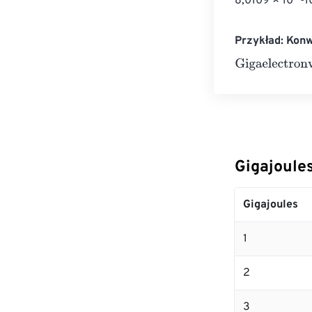
8,0109 × 10^-1
Przykład: Konw
Gigaelectronvo
Gigajoule
Gigajoules
1
2
3