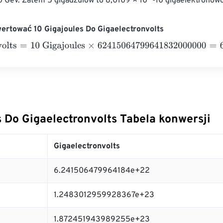
0 GeV. Zatem 5 gigadżulów to 8,0109 × 10^-10 gigaelektronowo
ertować 10 Gigajoules Do Gigaelectronvolts
lts
=
10 Gigajoules
×
62415064799641832000000
=
6.2415064
s Do Gigaelectronvolts Tabela konwersji
Gigaelectronvolts
6.241506479964184e+22
1.2483012959928367e+23
1.872451943989255e+23