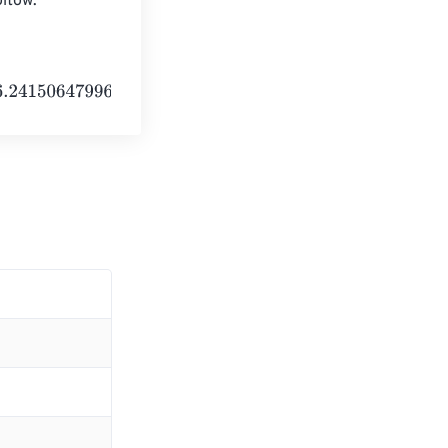
ltów.
79964184
e
+
23
Gigaelectronvolts