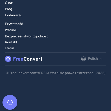
O nas
Blog
Podarować
Prywatność
Warunki
Bezpieczeństwo i zgodność
Kontakt
status
Polish
English
Deutsch
© FreeConvert.comWERSJA Wszelkie prawa zastrzeżone (2026)
Español
Français
Português
Italiano