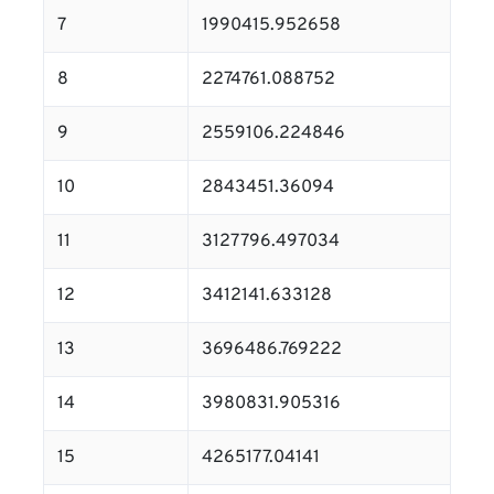
7
1990415.952658
8
2274761.088752
9
2559106.224846
10
2843451.36094
11
3127796.497034
12
3412141.633128
13
3696486.769222
14
3980831.905316
15
4265177.04141