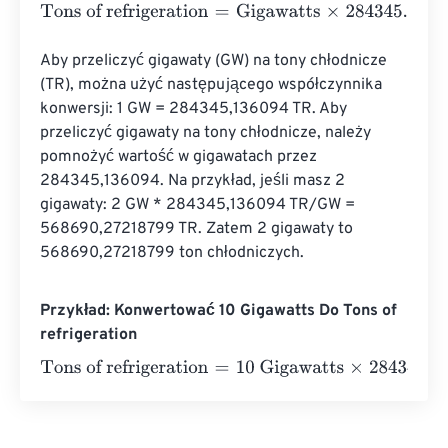
Tons of refrigeration
=
Gigawatts
×
284345.136094
Aby przeliczyć gigawaty (GW) na tony chłodnicze 
(TR), można użyć następującego współczynnika 
konwersji: 1 GW = 284345,136094 TR. Aby 
przeliczyć gigawaty na tony chłodnicze, należy 
pomnożyć wartość w gigawatach przez 
284345,136094. Na przykład, jeśli masz 2 
gigawaty: 2 GW * 284345,136094 TR/GW = 
568690,27218799 TR. Zatem 2 gigawaty to 
568690,27218799 ton chłodniczych.
Przykład: Konwertować 10 Gigawatts Do Tons of
refrigeration
Tons of refrigeration
=
10 Gigawatts
×
284345.136094
=
28