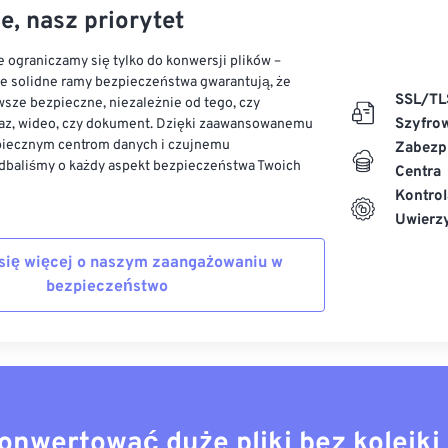
e, nasz priorytet
 ograniczamy się tylko do konwersji plików –
ze solidne ramy bezpieczeństwa gwarantują, że
SSL/TL
sze bezpieczne, niezależnie od tego, czy
Szyfro
az, wideo, czy dokument. Dzięki zaawansowanemu
piecznym centrom danych i czujnemu
Zabezp
dbaliśmy o każdy aspekt bezpieczeństwa Twoich
Centra
Kontrol
Uwierzy
się więcej o naszym zaangażowaniu w
bezpieczeństwo
onwertować duże pliki bez kolejki 