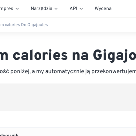
mpres
Narzędzia
API
Wycena
m calories Do Gigajoules
 calories na Gigaj
ść poniżej, a my automatycznie ją przekonwertujem