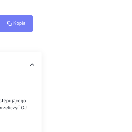
Kopia
astępującego 
rzeliczyć GJ 