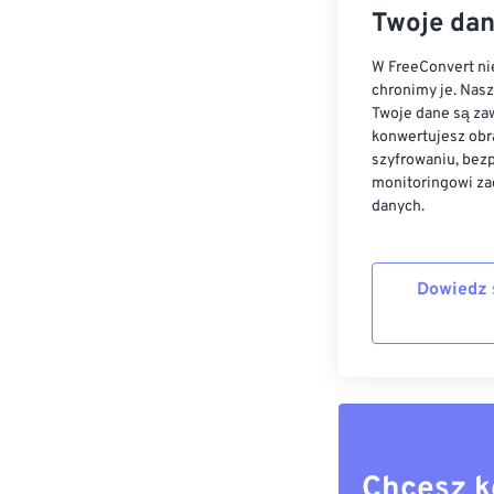
Twoje dan
W FreeConvert nie
chronimy je. Nas
Twoje dane są zaw
konwertujesz obr
szyfrowaniu, bez
monitoringowi za
danych.
Dowiedz 
Chcesz k