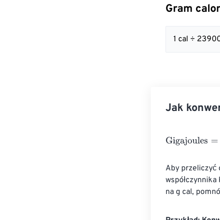
Gram calor
1 cal ÷ 2390
Jak konwer
Gigajoules
=
Gra
Aby przeliczyć 
współczynnika 
na g cal, pomn