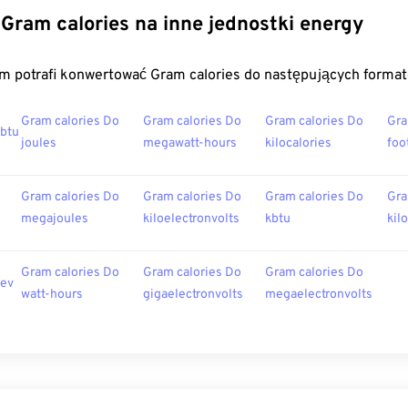
Gram calories na inne jednostki energy
m potrafi konwertować Gram calories do następujących forma
Gram calories Do
Gram calories Do
Gram calories Do
Gra
 btu
joules
megawatt-hours
kilocalories
foo
Gram calories Do
Gram calories Do
Gram calories Do
Gra
megajoules
kiloelectronvolts
kbtu
kil
Gram calories Do
Gram calories Do
Gram calories Do
 ev
watt-hours
gigaelectronvolts
megaelectronvolts