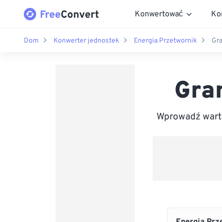
Konwertować
Ko
Dom
Konwerter jednostek
Energia Przetwornik
Gra
Gram
Wprowadź warto