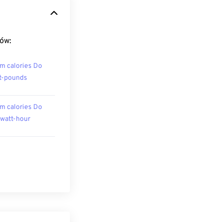
tów:
m calories Do
t-pounds
m calories Do
owatt-hour