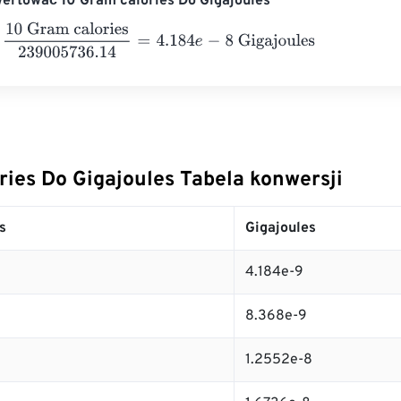
wertować 10 Gram calories Do Gigajoules
Gram calories
239005736.14
=
4.184
e
-
8
Gigajoules
ries Do Gigajoules Tabela konwersji
s
Gigajoules
4.184e-9
8.368e-9
1.2552e-8