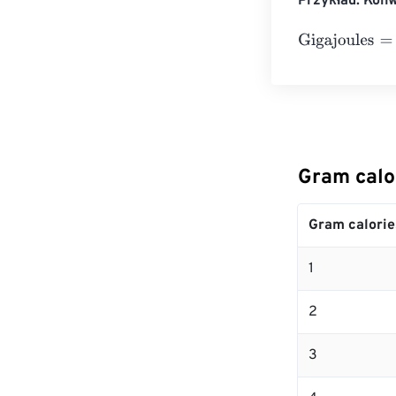
Przykład: Kon
Gigajoules
=
10 
Gram calo
Gram calorie
1
2
3