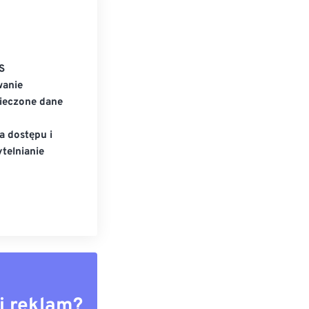
S
wanie
ieczone dane
a dostępu i
telnianie
i reklam?