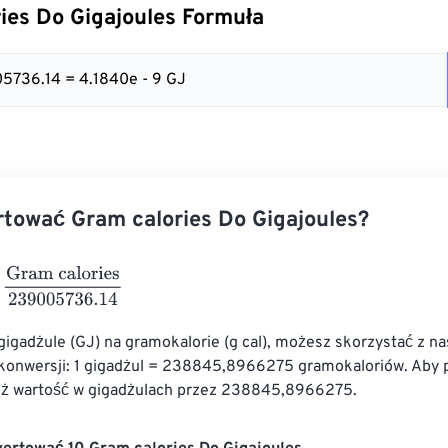
ies Do Gigajoules Formuła
05736.14 = 4.1840e - 9 GJ
tować Gram calories Do Gigajoules?
m calories
239005736.14
gigadżule (GJ) na gramokalorie (g cal), możesz skorzystać z n
konwersji: 1 gigadżul = 238845,8966275 gramokaloriów. Aby p
óż wartość w gigadżulach przez 238845,8966275.