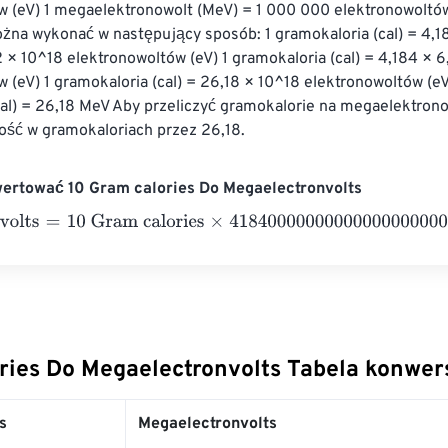
w (eV) 1 megaelektronowolt (MeV) = 1 000 000 elektronowoltów
żna wykonać w następujący sposób: 1 gramokaloria (cal) = 4,184
2 × 10^18 elektronowoltów (eV) 1 gramokaloria (cal) = 4,184 × 
 (eV) 1 gramokaloria (cal) = 26,18 × 10^18 elektronowoltów (eV)
al) = 26,18 MeV Aby przeliczyć gramokalorie na megaelektrono
ść w gramokaloriach przez 26,18.
wertować 10 Gram calories Do Megaelectronvolts
lts
=
10 Gram calories
×
41840000000000000000000
=
4.184
ries Do Megaelectronvolts Tabela konwers
s
Megaelectronvolts