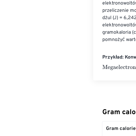
elektronowoltó
przeliczenie mo
dżul (J) = 6,24
elektronowoltów
gramokaloria (c
pomnożyć warto
Przykład: Kon
Megaelectronvo
Gram calo
Gram calorie