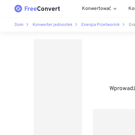
Konwertować
Ko
Dom
Konwerter jednostek
Energia Przetwornik
Gra
Wprowadź 