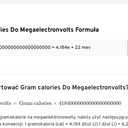
ies Do Megaelectronvolts Formuła
40000000000000000000 = 4.184e + 22 mev
tować Gram calories Do Megaelectronvolts
lts
=
Gram calories
×
41840000000000000000000
 gramokalorie na megaelektronowolty, należy użyć następujący
konwersji: 1 gramokaloria (cal) = 4,184 dżuli (J) 1 dżul (J) = 6