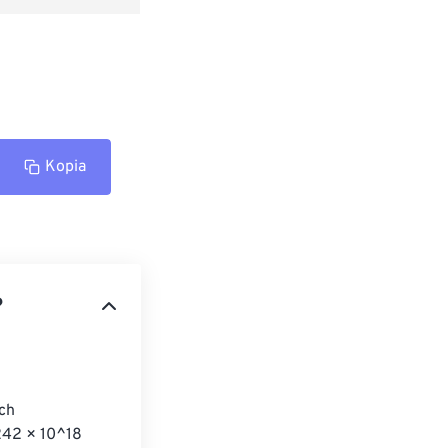
Kopia
?
ch 
,242 × 10^18 