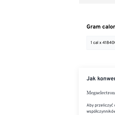
Gram calor
1 cal x 418
Jak konwer
Megaelectronvo
Aby przeliczyć
współczynników 