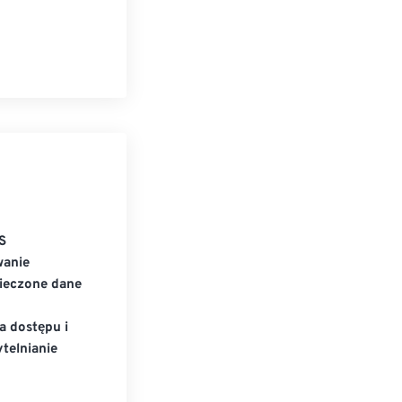
S
wanie
ieczone dane
a dostępu i
telnianie