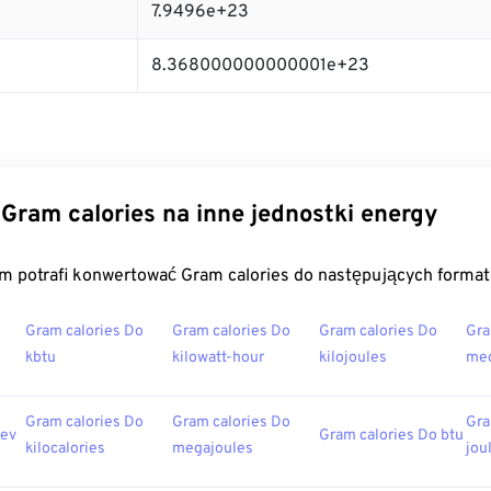
7.9496e+23
8.368000000000001e+23
Gram calories na inne jednostki energy
m potrafi konwertować Gram calories do następujących forma
Gram calories Do
Gram calories Do
Gram calories Do
Gra
kbtu
kilowatt-hour
kilojoules
meg
Gram calories Do
Gram calories Do
Gra
 ev
Gram calories Do btu
kilocalories
megajoules
jou