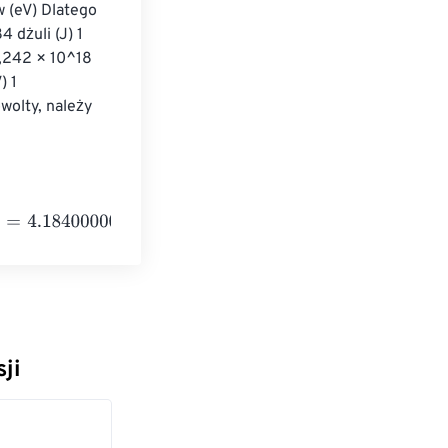
 (eV) Dlatego 
 dżuli (J) 1 
6,242 × 10^18 
 1 
wolty, należy 
0000000000004
e
+
23
Megaelectronvolts
ji