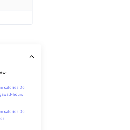
tów:
m calories Do
awatt-hours
m calories Do
les