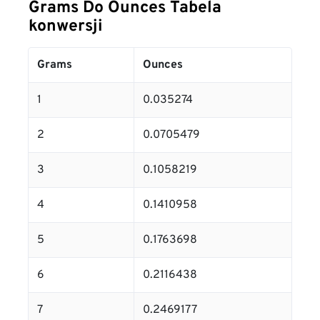
Grams Do Ounces Tabela
konwersji
Grams
Ounces
1
0.035274
2
0.0705479
3
0.1058219
4
0.1410958
5
0.1763698
6
0.2116438
7
0.2469177