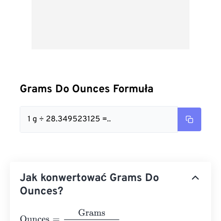
Grams Do Ounces Formuła
1 g ÷ 28.349523125 =..
Jak konwertować Grams Do
Ounces?
Ounces
=
Grams
28.349523125