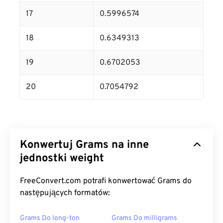
17
0.5996574
18
0.6349313
19
0.6702053
20
0.7054792
Konwertuj Grams na inne
jednostki weight
FreeConvert.com potrafi konwertować Grams do
następujących formatów:
Grams Do long-ton
Grams Do milligrams