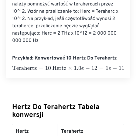
należy pomnożyć wartość w terahercach przez 
10^12. Wzór na przeliczenie to: Herc = Teraherc x 
10^12. Na przykład, jeśli częstotliwość wynosi 2 
teraherce, przeliczenie będzie wyglądać 
następująco: Herc = 2 THz x 10^12 = 2 000 000 
000 000 Hz
Przykład: Konwertować 10 Hertz Do Terahertz
Terahertz
=
10 Hertz
×
1.0
e
-
12
=
1
e
-
11
Terahertz
Hertz Do Terahertz Tabela
konwersji
Hertz
Terahertz