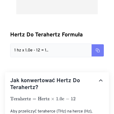
Hertz Do Terahertz Formuła
1 hz x 1.0e - 12 = 1..
Jak konwertować Hertz Do
Terahertz?
Terahertz
=
Hertz
×
1.0
e
-
12
Aby przeliczyć teraherce (THz) na herce (Hz), 