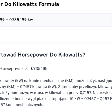
r Do Kilowatts Formuła
499 = 0.735499 kw
rtować Horsepower Do Kilowatts?
sepower
×
0.735499
 kilowaty (kW) na konie mechaniczne (KM), można użyć następu
ny (KM) = 0,7457 kilowata (kW). Zatem, aby przeliczyć kilowaty
leży pomnożyć wartość w kilowatach przez 0,7457. Na przykład,
liczenie będzie wyglądać następująco: 10 kW * 0,7457 = 7,457 
,457 koni mechanicznych.