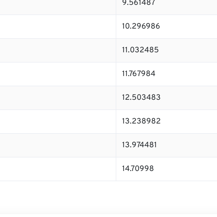
9.561487
10.296986
11.032485
11.767984
12.503483
13.238982
13.974481
14.70998