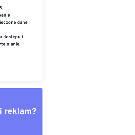
S
wanie
ieczone dane
a dostępu i
telnianie
i reklam?