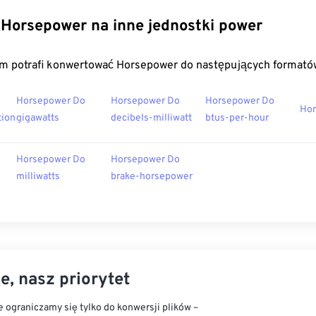
Horsepower na inne jednostki power
m potrafi konwertować Horsepower do następujących formató
Horsepower Do
Horsepower Do
Horsepower Do
Hor
tion
gigawatts
decibels-milliwatt
btus-per-hour
Horsepower Do
Horsepower Do
milliwatts
brake-horsepower
e, nasz priorytet
 ograniczamy się tylko do konwersji plików –