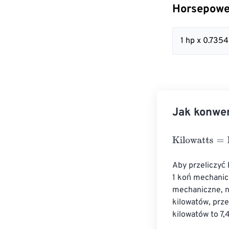
Horsepowe
1 hp x 0.735
Jak konwe
Kilowatts
=
Hor
Aby przeliczyć
1 koń mechanicz
mechaniczne, na
kilowatów, prze
kilowatów to 7