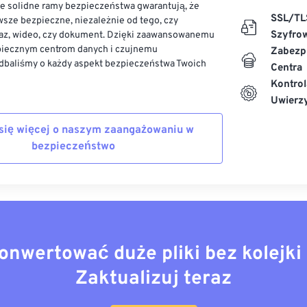
ze solidne ramy bezpieczeństwa gwarantują, że
SSL/TL
sze bezpieczne, niezależnie od tego, czy
Szyfro
az, wideo, czy dokument. Dzięki zaawansowanemu
piecznym centrom danych i czujnemu
Zabezp
dbaliśmy o każdy aspekt bezpieczeństwa Twoich
Centra
Kontrol
Uwierzy
się więcej o naszym zaangażowaniu w
bezpieczeństwo
onwertować duże pliki bez kolejki 
Zaktualizuj teraz