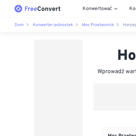
Konwertować
Ko
Dom
Konwerter jednostek
Moc Przetwornik
Horsep
Ho
Wprowadź wart