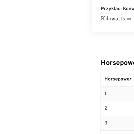
Przykład: Kon
Kilowatts
=
10 H
Horsepowe
Horsepower
1
2
3