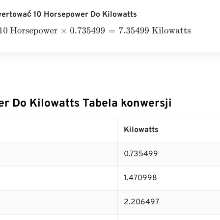
wertować 10 Horsepower Do Kilowatts
orsepower
×
0.735499
=
7.35499
Kilowatts
r Do Kilowatts Tabela konwersji
Kilowatts
0.735499
1.470998
2.206497