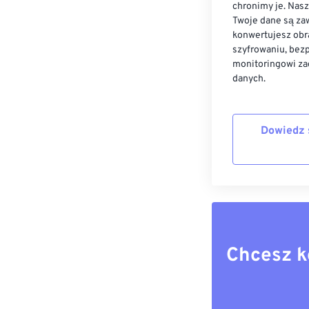
chronimy je. Nas
Twoje dane są zaw
konwertujesz obr
szyfrowaniu, bez
monitoringowi za
danych.
Dowiedz 
Chcesz k