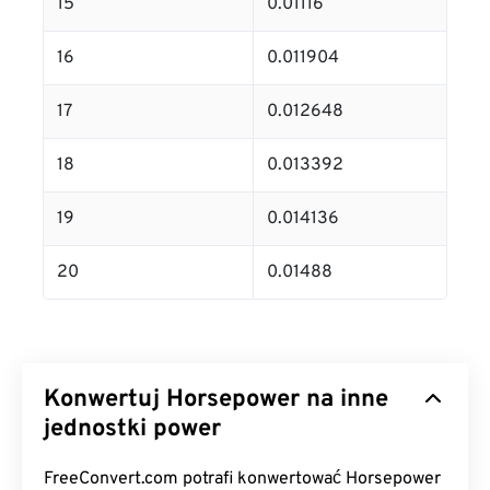
15
0.01116
16
0.011904
17
0.012648
18
0.013392
19
0.014136
20
0.01488
Konwertuj Horsepower na inne
jednostki power
FreeConvert.com potrafi konwertować Horsepower