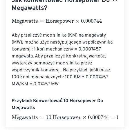
Jak konwertować Horsepower Do
Megawatts?
Megawatts
=
Horsepower
×
0.000744
Aby przeliczyć moc silnika (KM) na megawaty 
(MW), można użyć następującego współczynnika 
konwersji: 1 koń mechaniczny = 0,0007457 
megawata. Aby przeliczyć konkretną wartość, 
wystarczy pomnożyć moc silnika przez 
współczynnik konwersji. Na przykład, jeśli masz 
100 koni mechanicznych: 100 KM * 0,0007457 
MW/KM = 0,07457 MW
Przykład: Konwertować 10 Horsepower Do
Megawatts
Megawatts
=
10 Horsepower
×
0.000744
=
0.00744
Megawa