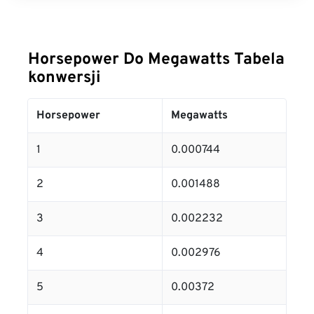
Horsepower Do Megawatts Tabela
konwersji
Horsepower
Megawatts
1
0.000744
2
0.001488
3
0.002232
4
0.002976
5
0.00372