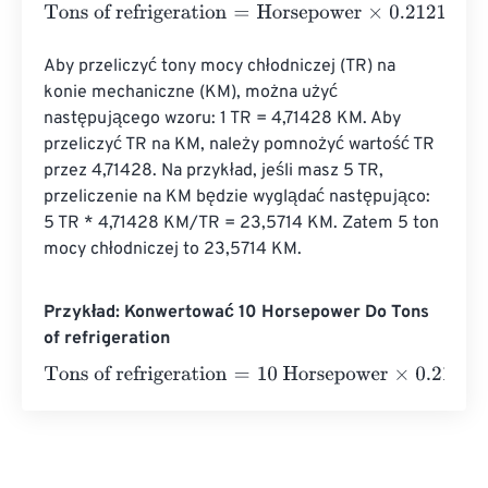
Tons of refrigeration
=
Horsepower
×
0.212121
Aby przeliczyć tony mocy chłodniczej (TR) na 
konie mechaniczne (KM), można użyć 
następującego wzoru: 1 TR = 4,71428 KM. Aby 
przeliczyć TR na KM, należy pomnożyć wartość TR 
przez 4,71428. Na przykład, jeśli masz 5 TR, 
przeliczenie na KM będzie wyglądać następująco: 
5 TR * 4,71428 KM/TR = 23,5714 KM. Zatem 5 ton 
mocy chłodniczej to 23,5714 KM.
Przykład: Konwertować 10 Horsepower Do Tons
of refrigeration
Tons of refrigeration
=
10 Horsepower
×
0.212121
=
2.12121
T