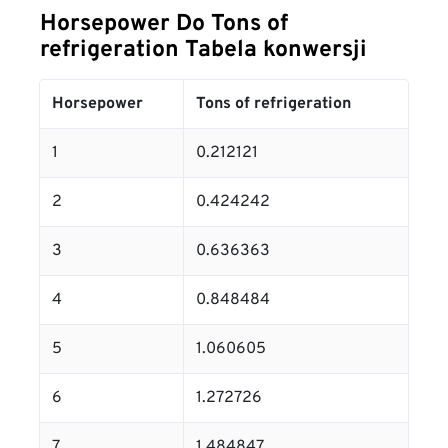
Horsepower Do Tons of
refrigeration Tabela konwersji
Horsepower
Tons of refrigeration
1
0.212121
2
0.424242
3
0.636363
4
0.848484
5
1.060605
6
1.272726
7
1.484847