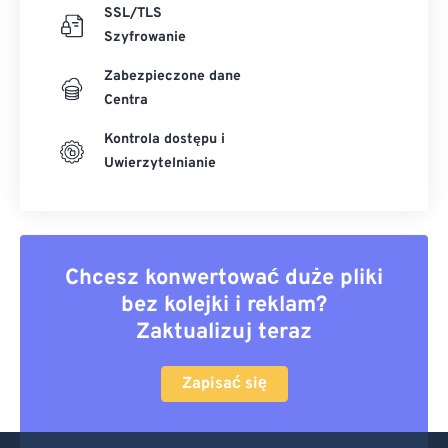
SSL/TLS
Szyfrowanie
Zabezpieczone dane
Centra
Kontrola dostępu i
Uwierzytelnianie
Chcesz konwertować duże pliki
bez kolejki i reklam?
Zaktualizuj teraz
Zapisać się