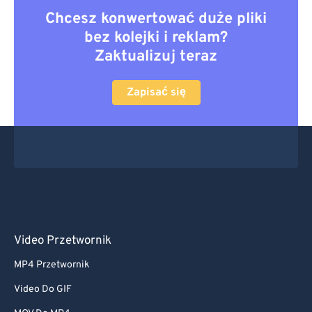
Chcesz konwertować duże pliki
bez kolejki i reklam?
Zaktualizuj teraz
Zapisać się
Video Przetwornik
MP4 Przetwornik
Video Do GIF