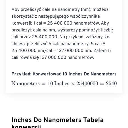
Aby przeliczyć cale na nanometry (nm), możesz 
skorzystać z następującego współczynnika 
konwersji: 1 cal = 25 400 000 nanometrów. Aby 
przeliczyć cale na nm, wystarczy pomnożyć liczbę 
cali przez 25 400 000. Na przykład, załóżmy, że 
chcesz przeliczyć 5 cali na nanometry: 5 cali * 
25 400 000 nm/cal = 127 000 000 nm. Zatem 5 
cali równa się 127 000 000 nanometrów.
Przykład: Konwertować 10 Inches Do Nanometers
Nanometers
=
10 Inches
×
25400000
=
254000000
Nanom
Inches Do Nanometers Tabela
konwersji