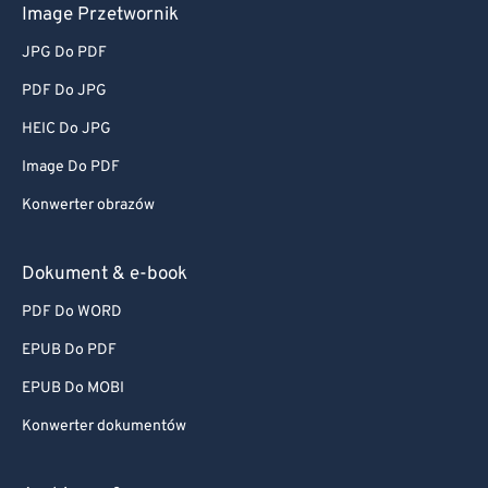
Image Przetwornik
JPG Do PDF
PDF Do JPG
HEIC Do JPG
Image Do PDF
Konwerter obrazów
Dokument & e-book
PDF Do WORD
EPUB Do PDF
EPUB Do MOBI
Konwerter dokumentów