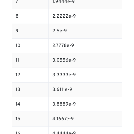
7
1.9444e-9
8
2.2222e-9
9
2.5e-9
10
2.7778e-9
11
3.0556e-9
12
3.3333e-9
13
3.6111e-9
14
3.8889e-9
15
4.1667e-9
16
4.4444e-9