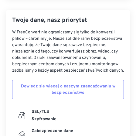
Twoje dane, nasz priorytet
W FreeConvert nie ograniczamy się tylko do konwersji
plików – chronimy je. Nasze solidne ramy bezpieczeństwa
gwarantują, że Twoje dane są zawsze bezpieczne,
niezależnie od tego, czy konwertujesz obraz, wideo, czy
dokument. Dzięki zaawansowanemu szyfrowaniu,
bezpiecznym centrom danych i czujnemu monitoringowi
zadbaliśmy o każdy aspekt bezpieczeństwa Twoich danych.
Dowiedz się więcej o naszym zaangażowaniu w
bezpieczeństwo
SSL/TLS
Szyfrowanie
Zabezpieczone dane