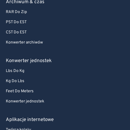
Archiwum & czas
RAR Do Zip
PST Do EST
CST Do EST
Konwerter archiwów
Konwerter jednostek
Lbs Do Kg
Kg Do Lbs
Feet Do Meters
Konwerter jednostek
Aplikacje internetowe
Twórca kolaży