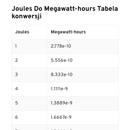
Joules Do Megawatt-hours Tabela
konwersji
Joules
Megawatt-hours
1
2.778e-10
2
5.556e-10
3
8.333e-10
4
1.1111e-9
5
1.3889e-9
6
1.6667e-9