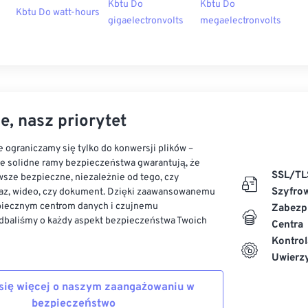
Kbtu Do
Kbtu Do
Kbtu Do watt-hours
gigaelectronvolts
megaelectronvolts
e, nasz priorytet
 ograniczamy się tylko do konwersji plików –
ze solidne ramy bezpieczeństwa gwarantują, że
SSL/TL
sze bezpieczne, niezależnie od tego, czy
Szyfro
az, wideo, czy dokument. Dzięki zaawansowanemu
piecznym centrom danych i czujnemu
Zabezp
dbaliśmy o każdy aspekt bezpieczeństwa Twoich
Centra
Kontrol
Uwierzy
się więcej o naszym zaangażowaniu w
bezpieczeństwo