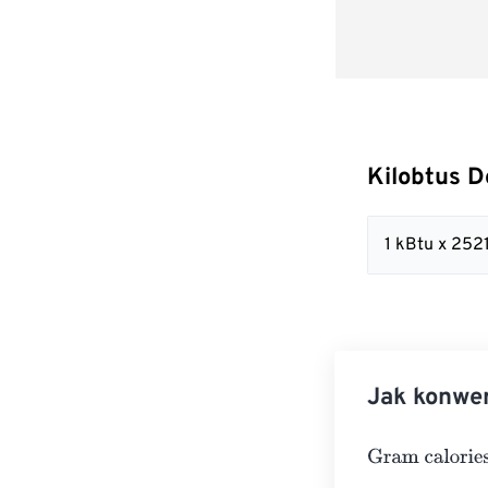
Kilobtus D
1 kBtu x 252
Jak konwer
Gram calories
=