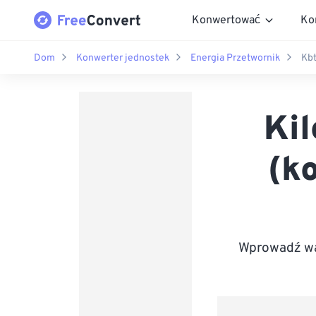
Konwertować
Ko
Dom
Konwerter jednostek
Energia Przetwornik
Kbt
Kil
(k
Wprowadź wa