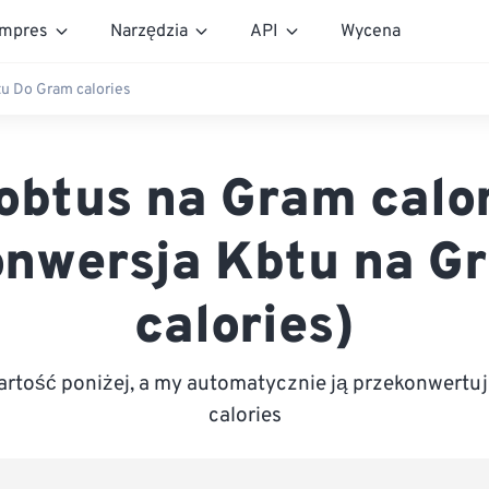
mpres
Narzędzia
API
Wycena
u Do Gram calories
obtus na Gram calo
onwersja Kbtu na G
calories)
rtość poniżej, a my automatycznie ją przekonwertu
calories