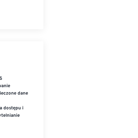
S
wanie
ieczone dane
a dostępu i
telnianie