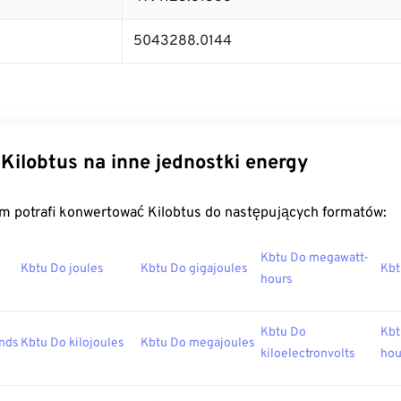
5043288.0144
Kilobtus na inne jednostki energy
m potrafi konwertować Kilobtus do następujących formatów:
Kbtu Do megawatt-
Kbtu Do joules
Kbtu Do gigajoules
Kbt
hours
Kbtu Do
Kbt
unds
Kbtu Do kilojoules
Kbtu Do megajoules
kiloelectronvolts
hou