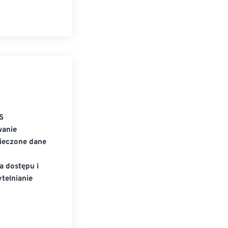
S
wanie
ieczone dane
a dostępu i
telnianie