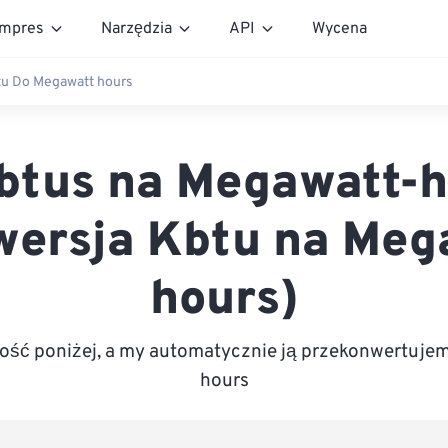
mpres
Narzędzia
API
Wycena
u Do Megawatt hours
btus na Megawatt-
wersja Kbtu na Meg
hours)
ść poniżej, a my automatycznie ją przekonwertuje
hours