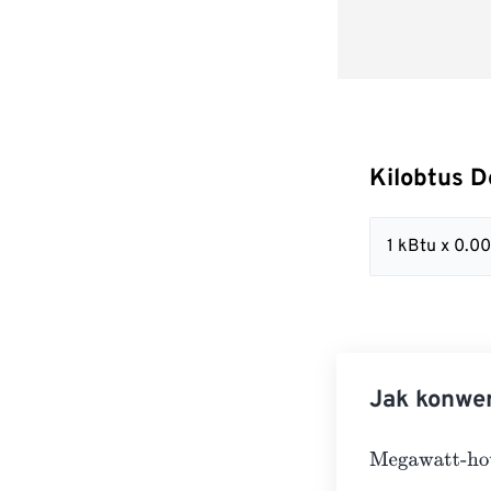
Kilobtus 
1 kBtu x 0.
Jak konwe
Megawatt-hour