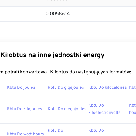
0.0058614
Kilobtus na inne jednostki energy
m potrafi konwertować Kilobtus do następujących formatów:
Kbtu Do joules
Kbtu Do gigajoules
Kbtu Do kilocalories
Kbt
Kbtu Do
Kbt
Kbtu Do kilojoules
Kbtu Do megajoules
kiloelectronvolts
hou
Kbtu Do
Kbtu Do
Kbtu Do watt-hours