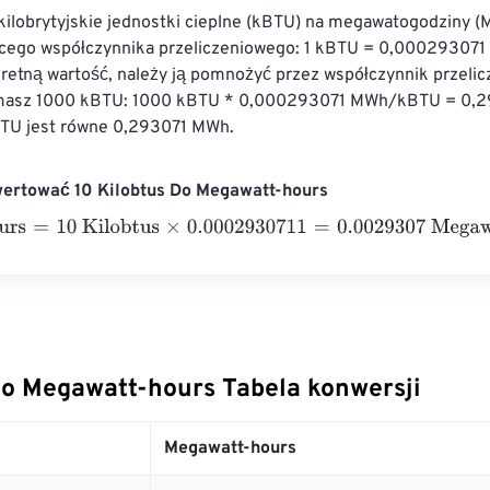
 kilobrytyjskie jednostki cieplne (kBTU) na megawatogodziny 
cego współczynnika przeliczeniowego: 1 kBTU = 0,000293071
retną wartość, należy ją pomnożyć przez współczynnik przelic
li masz 1000 kBTU: 1000 kBTU * 0,000293071 MWh/kBTU = 0,
TU jest równe 0,293071 MWh.
wertować 10 Kilobtus Do Megawatt-hours
s
=
10 Kilobtus
×
0.0002930711
=
0.0029307
Megawatt-hours
Do Megawatt-hours Tabela konwersji
Megawatt-hours