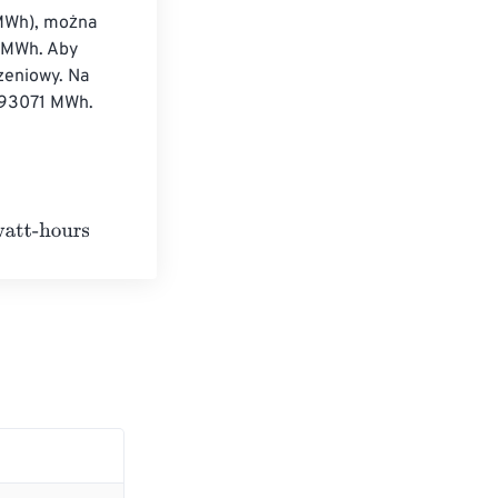
(MWh), można 
 MWh. Aby 
zeniowy. Na 
293071 MWh. 