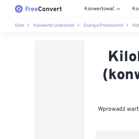
Konwertować
Ko
Dom
Konwerter jednostek
Energia Przetwornik
Kbt
Kilo
(kon
Wprowadź warto