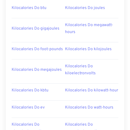
Kilocalories Do btu
Kilocalories Do joules
Kilocalories Do megawatt-
Kilocalories Do gigajoules
hours
Kilocalories Do foot-pounds
Kilocalories Do kilojoules
Kilocalories Do
Kilocalories Do megajoules
kiloelectronvolts
Kilocalories Do kbtu
Kilocalories Do kilowatt-hour
Kilocalories Do ev
Kilocalories Do watt-hours
Kilocalories Do
Kilocalories Do