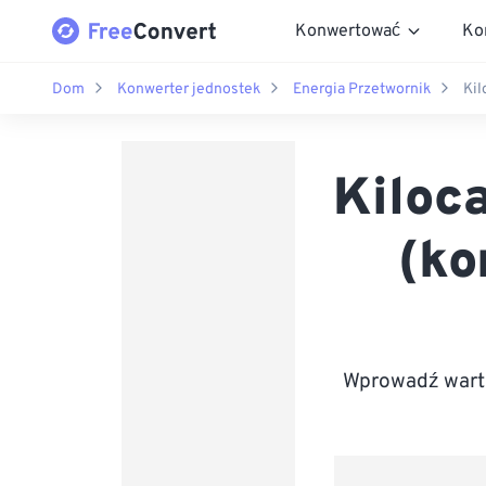
Konwertować
Ko
Dom
Konwerter jednostek
Energia Przetwornik
Kil
Kiloc
(ko
Wprowadź warto