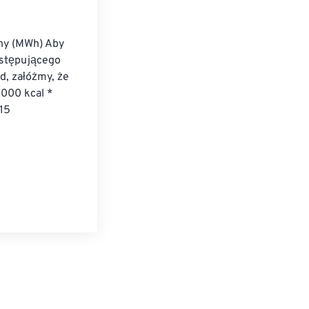
ny (MWh) Aby 
astępującego 
, załóżmy, że 
000 kcal * 
15 