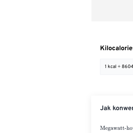
Kilocalori
1 kcal ÷ 86
Jak konwer
Megawatt-hour