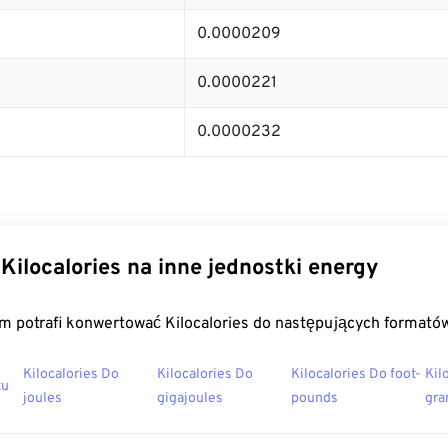
0.0000209
0.0000221
0.0000232
Kilocalories na inne jednostki energy
m potrafi konwertować Kilocalories do następujących formató
Kilocalories Do
Kilocalories Do
Kilocalories Do foot-
Kil
tu
joules
gigajoules
pounds
gra