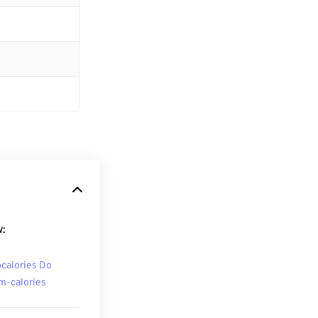
w:
ocalories Do
m-calories