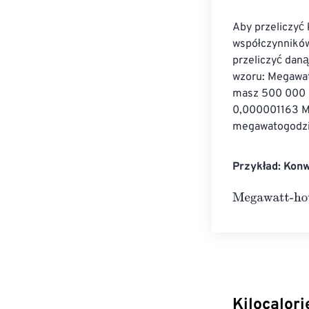
Aby przeliczyć
współczynników
przeliczyć dan
wzoru: Megawat
masz 500 000 k
0,000001163 MW
megawatogodzi
Przykład: Kon
Megawatt-hour
Kilocalor