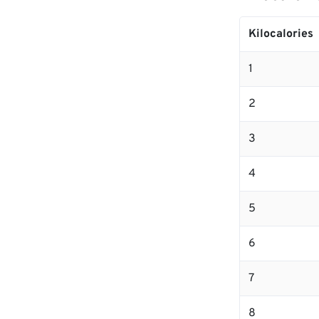
Kilocalories
1
2
3
4
5
6
7
8