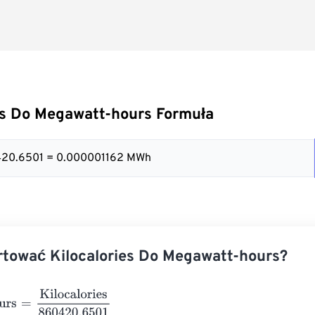
es Do Megawatt-hours Formuła
0420.6501 = 0.000001162 MWh
tować Kilocalories Do Megawatt-hours?
s
=
Kilocalories
860420.6501