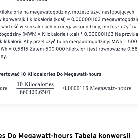
 kilokalorie na megawatogodziny, możesz użyć następujących 
 konwersji: 1 kilokaloria (kcal) = 0,000001163 megawatogodzi
ą wartość w kilokaloriach na megawatogodziny, możesz użyć n
ogodziny (MWh) = Kilokalorie (kcal) * 0,000001163 Na przykład
ilokalorii. Aby przeliczyć to na megawatogodziny: MWh = 500 
h = 0,5815 Zatem 500 000 kilokalorii jest równoważne 0,58
ny.
wertować 10 Kilocalories Do Megawatt-hours
s
=
10 Kilocalories
860420.6501
=
0.0000116
Megawatt-hours
ies Do Megawatt-hours Tabela konwersji