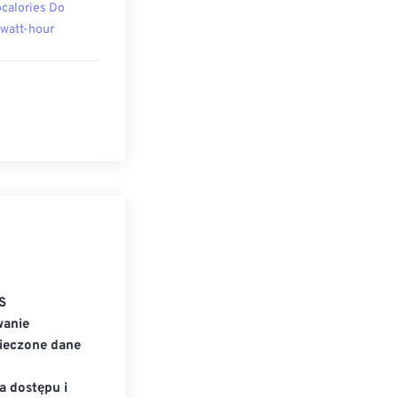
ocalories Do
owatt-hour
S
wanie
ieczone dane
a dostępu i