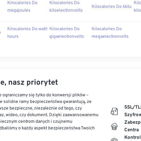
Kilocalories Do
Kilocalories Do
Kil
Kilocalories Do kbtu
megajoules
kiloelectronvolts
kil
Kilocalories Do watt-
Kilocalories Do
Kilocalories Do
v
hours
gigaelectronvolts
megaelectronvolts
e, nasz priorytet
 ograniczamy się tylko do konwersji plików –
ze solidne ramy bezpieczeństwa gwarantują, że
SSL/TL
sze bezpieczne, niezależnie od tego, czy
Szyfro
az, wideo, czy dokument. Dzięki zaawansowanemu
piecznym centrom danych i czujnemu
Zabezp
dbaliśmy o każdy aspekt bezpieczeństwa Twoich
Centra
Kontrol