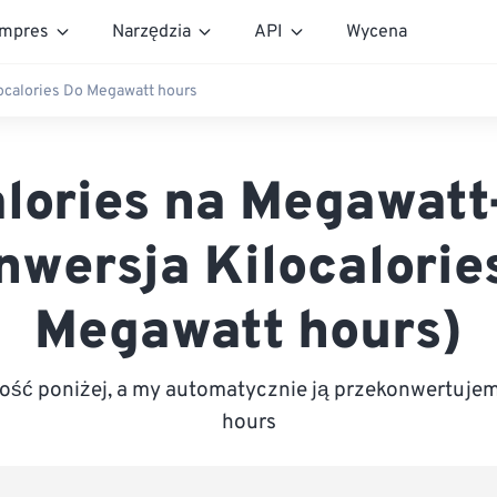
mpres
Narzędzia
API
Wycena
ocalories Do Megawatt hours
alories na Megawatt
nwersja Kilocalorie
Megawatt hours)
ść poniżej, a my automatycznie ją przekonwertuje
hours