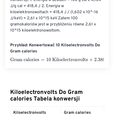
konwersji: 1. Energia w dżulach = 100 g cal x 4,184 
J/g cal = 418,4 J 2. Energia w 
kiloelektronowoltach = 418,4 J / (1,602 x 10^-16 
J/keV) = 2,61 x 10^15 keV Zatem 100 
gramokaloriów jest w przybliżeniu równe 2,61 x 
10^15 kiloelektronowoltom.
Przykład: Konwertować 10 Kiloelectronvolts Do
Gram calories
Gram calories
=
10 Kiloelectronvolts
×
2.3884589662755
Kiloelectronvolts Do Gram
calories Tabela konwersji
Kiloelectronvolts
Gram calories