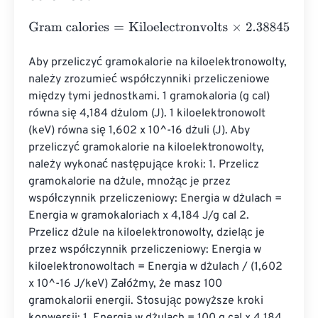
Gram calories
=
Kiloelectronvolts
×
2.3884589662755
e
-
3
Aby przeliczyć gramokalorie na kiloelektronowolty, 
należy zrozumieć współczynniki przeliczeniowe 
między tymi jednostkami. 1 gramokaloria (g cal) 
równa się 4,184 dżulom (J). 1 kiloelektronowolt 
(keV) równa się 1,602 x 10^-16 dżuli (J). Aby 
przeliczyć gramokalorie na kiloelektronowolty, 
należy wykonać następujące kroki: 1. Przelicz 
gramokalorie na dżule, mnożąc je przez 
współczynnik przeliczeniowy: Energia w dżulach = 
Energia w gramokaloriach x 4,184 J/g cal 2. 
Przelicz dżule na kiloelektronowolty, dzieląc je 
przez współczynnik przeliczeniowy: Energia w 
kiloelektronowoltach = Energia w dżulach / (1,602 
x 10^-16 J/keV) Załóżmy, że masz 100 
gramokalorii energii. Stosując powyższe kroki 