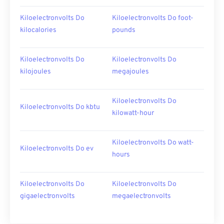
Kiloelectronvolts Do
Kiloelectronvolts Do foot-
kilocalories
pounds
Kiloelectronvolts Do
Kiloelectronvolts Do
kilojoules
megajoules
Kiloelectronvolts Do
Kiloelectronvolts Do kbtu
kilowatt-hour
Kiloelectronvolts Do watt-
Kiloelectronvolts Do ev
hours
Kiloelectronvolts Do
Kiloelectronvolts Do
gigaelectronvolts
megaelectronvolts