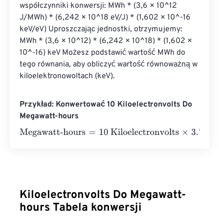
współczynniki konwersji: MWh * (3,6 × 10^12 
J/MWh) * (6,242 × 10^18 eV/J) * (1,602 × 10^-16 
keV/eV) Uproszczając jednostki, otrzymujemy: 
MWh * (3,6 × 10^12) * (6,242 × 10^18) * (1,602 × 
10^-16) keV Możesz podstawić wartość MWh do 
tego równania, aby obliczyć wartość równoważną w 
kiloelektronowoltach (keV).
Przykład: Konwertować 10 Kiloelectronvolts Do
Megawatt-hours
Megawatt-hours
=
10 Kiloelectronvolts
×
3.73248478285
Kiloelectronvolts Do Megawatt-
hours Tabela konwersji