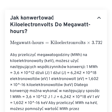
Jak konwertować
Kiloelectronvolts Do Megawatt-
hours?
Megawatt-hours
=
Kiloelectronvolts
×
3.73248478285282
Aby przeliczyć megawatogodziny (MWh) na 
kiloelektronowolty (keV), możesz użyć 
następujących współczynników konwersji: 1 MWh 
= 3,6 × 10^12 dżuli (J) 1 dżul (J) = 6,242 × 10^18 
elektronowoltów (eV) 1 elektronowolt (eV) = 1,602 
× 10^-16 kiloelektronowoltów (keV) Dlatego 
konwersję można wykonać w następujący sposób: 
1 MWh = 3,6 × 10^12 J 1 J = 6,242 × 10^18 eV 1 eV 
= 1,602 × 10^-16 keV Aby przeliczyć MWh na keV, 
możesz pomnożyć wartość MWh przez 