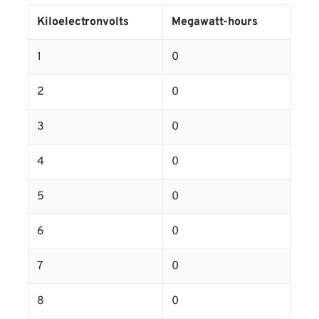
Kiloelectronvolts
Megawatt-hours
1
0
2
0
3
0
4
0
5
0
6
0
7
0
8
0