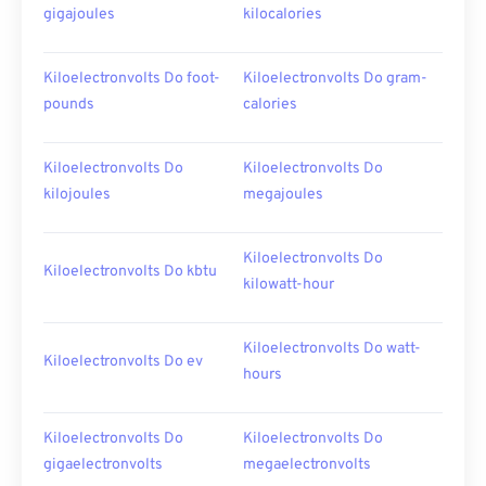
gigajoules
kilocalories
Kiloelectronvolts Do foot-
Kiloelectronvolts Do gram-
pounds
calories
Kiloelectronvolts Do
Kiloelectronvolts Do
kilojoules
megajoules
Kiloelectronvolts Do
Kiloelectronvolts Do kbtu
kilowatt-hour
Kiloelectronvolts Do watt-
Kiloelectronvolts Do ev
hours
Kiloelectronvolts Do
Kiloelectronvolts Do
gigaelectronvolts
megaelectronvolts