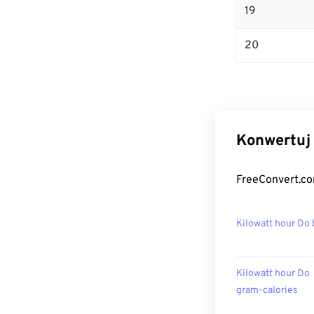
19
20
Konwertuj 
FreeConvert.co
Kilowatt hour Do 
Kilowatt hour Do
gram-calories