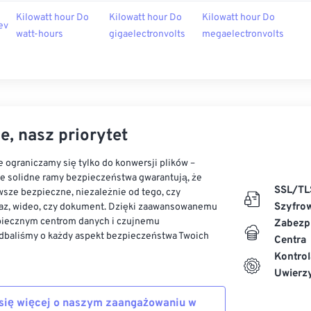
Kilowatt hour Do
Kilowatt hour Do
Kilowatt hour Do
ev
watt-hours
gigaelectronvolts
megaelectronvolts
e, nasz priorytet
 ograniczamy się tylko do konwersji plików –
ze solidne ramy bezpieczeństwa gwarantują, że
SSL/TL
sze bezpieczne, niezależnie od tego, czy
Szyfro
az, wideo, czy dokument. Dzięki zaawansowanemu
piecznym centrom danych i czujnemu
Zabezp
dbaliśmy o każdy aspekt bezpieczeństwa Twoich
Centra
Kontrol
Uwierzy
się więcej o naszym zaangażowaniu w