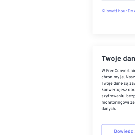
Kilowatt hour Do 
Twoje dan
W FreeConvert nie
chronimy je. Nas
Twoje dane są zaw
konwertujesz obr
szyfrowaniu, bez
monitoringowi za
danych.
Dowiedz 