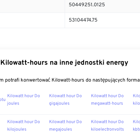
50449251.0125
53104474.75
Kilowatt-hours na inne jednostki energy
m potrafi konwertować Kilowatt-hours do następujących forma
Kilowatt hour Do
Kilowatt hour Do
Kilowatt hour Do
Kil
btu
joules
gigajoules
megawatt-hours
kil
Kilowatt hour Do
Kilowatt hour Do
Kilowatt hour Do
Kil
kilojoules
megajoules
kiloelectronvolts
kbt