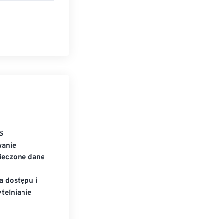
S
wanie
ieczone dane
a dostępu i
telnianie