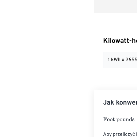
Kilowatt-h
1 kWh x 2655
Jak konwer
Foot pounds
=
K
Aby przeliczyć 