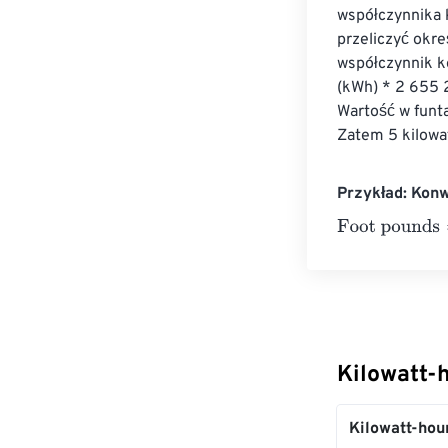
współczynnika k
przeliczyć okr
współczynnik ko
(kWh) * 2 655 2
Wartość w funta
Zatem 5 kilowat
Przykład: Konw
Foot pounds
=
1
Kilowatt-
Kilowatt-hou