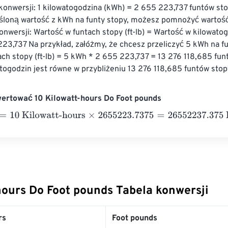
onwersji: 1 kilowatogodzina (kWh) = 2 655 223,737 funtów stop
eśloną wartość z kWh na funty stopy, możesz pomnożyć wartoś
nwersji: Wartość w funtach stopy (ft-lb) = Wartość w kilowato
23,737 Na przykład, załóżmy, że chcesz przeliczyć 5 kWh na fu
ch stopy (ft-lb) = 5 kWh * 2 655 223,737 = 13 276 118,685 fun
ogodzin jest równe w przybliżeniu 13 276 118,685 funtów stop
ertować 10 Kilowatt-hours Do Foot pounds
0 Kilowatt-hours
×
2655223.7375
=
26552237.375
Foot pounds
hours Do Foot pounds Tabela konwersji
rs
Foot pounds