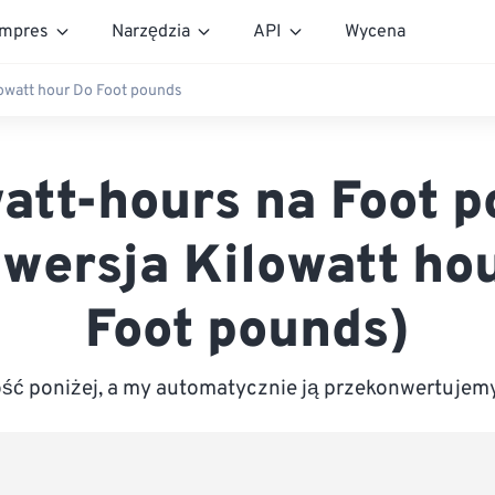
mpres
Narzędzia
API
Wycena
owatt hour Do Foot pounds
att-hours na Foot 
wersja Kilowatt ho
Foot pounds)
ć poniżej, a my automatycznie ją przekonwertujem