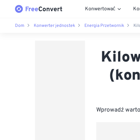
Konwertować
Ko
Dom
Konwerter jednostek
Energia Przetwornik
Kil
Kilow
(kon
Wprowadź wartoś