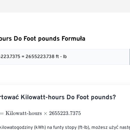
ours Do Foot pounds Formuła
223.7375 = 2655223.738 ft - lb
tować Kilowatt-hours Do Foot pounds?
ilowatt-hours
×
2655223.7375
kilowatogodziny (kWh) na funty stopy (ft-lb), możesz użyć nas