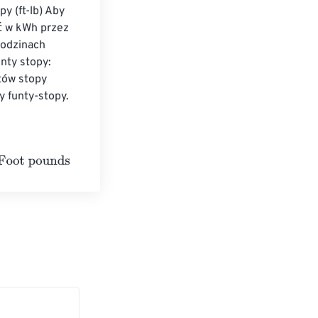
y (ft-lb) Aby 
ć w kWh przez 
godzinach 
nty stopy: 
tów stopy 
y funty-stopy.