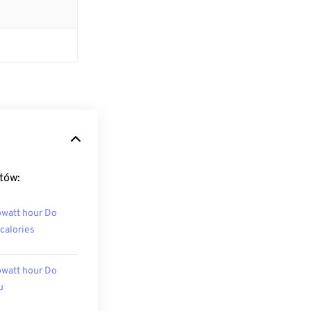
tów:
owatt hour Do
ocalories
owatt hour Do
u