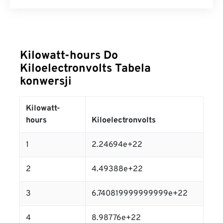
Kilowatt-hours Do
Kiloelectronvolts Tabela
konwersji
Kilowatt-
hours
Kiloelectronvolts
1
2.24694e+22
2
4.49388e+22
3
6.740819999999999e+22
4
8.98776e+22