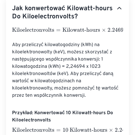
Jak konwertować Kilowatt-hours
Do Kiloelectronvolts?
Kiloelectronvolts
=
Kilowatt-hours
×
2.24694
e
22
Aby przeliczyć kilowatogodziny (kWh) na 
kiloelektronowolty (keV), możesz skorzystać z 
następującego współczynnika konwersji: 1 
kilowatogodzina (kWh) = 2,24694 x 1023 
kiloelektronowoltów (keV). Aby przeliczyć daną 
wartość w kilowatogodzinach na 
kiloelektronowolty, możesz pomnożyć tę wartość 
przez ten współczynnik konwersji.
Przykład: Konwertować 10 Kilowatt-hours Do
Kiloelectronvolts
Kiloelectronvolts
=
10 Kilowatt-hours
×
2.24694
e
22
=
2.24