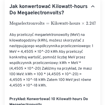
Jak konwertować Kilowatt-hours
Do Megaelectronvolts?
Megaelectronvolts
=
Kilowatt-hours
×
2.247
e
19
Aby przeliczyć megaelektronowolty (MeV) na 
kilowatogodziny (kWh), możesz skorzystać z 
następującego współczynnika przeliczeniowego: 1 
MeV = 4,4505 × 10^-20 kWh Aby przeliczyć 
konkretną wartość, pomnóż liczbę MeV przez 
współczynnik przeliczeniowy: kWh = MeV * 
(4,4505 × 10^-20) Załóżmy na przykład, że masz 
100 MeV: kWh = 100 * (4,4505 × 10^-20) = 
4,4505 × 10^-18 kWh Zatem 100 MeV jest równe 
4,4505 × 10^-18 kWh.
Przykład: Konwertować 10 Kilowatt-hours Do
Megaelectronvolts