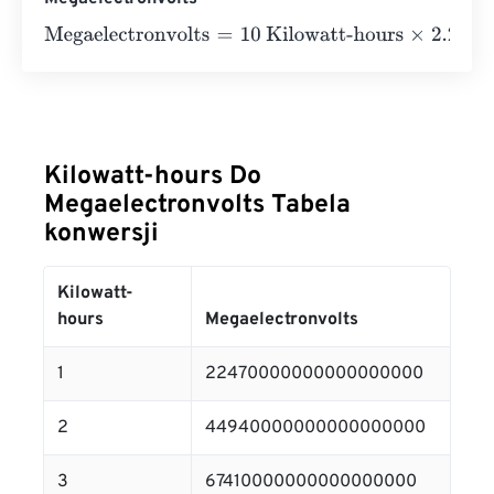
Megaelectronvolts
=
10 Kilowatt-hours
×
2.247
e
19
=
22470
Kilowatt-hours Do
Megaelectronvolts Tabela
konwersji
Kilowatt-
hours
Megaelectronvolts
1
22470000000000000000
2
44940000000000000000
3
67410000000000000000