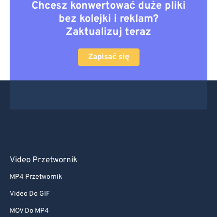
Chcesz konwertować duże pliki
bez kolejki i reklam?
Zaktualizuj teraz
Zapisać się
Video Przetwornik
MP4 Przetwornik
Video Do GIF
MOV Do MP4